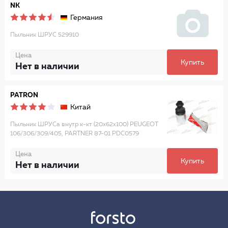
NK
Германия
Пыльник ШРУС 529910
Цена
Купить
Нет в наличии
PATRON
Китай
Пыльник ШРУСа внутр к-кт (20x62x100) PEUGEOT
106/306/309/405, PARTNER 87-01 PDC0579
Цена
Купить
Нет в наличии