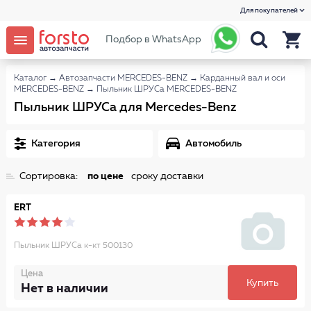
Для покупателей
Подбор в WhatsApp
Каталог
→
Автозапчасти MERCEDES-BENZ
→
Карданный вал и оси
MERCEDES-BENZ
→
Пыльник ШРУСа MERCEDES-BENZ
Пыльник ШРУСа для Mercedes-Benz
Категория
Автомобиль
Сортировка:
по цене
сроку доставки
ERT
Пыльник ШРУСа к-кт 500130
Цена
Купить
Нет в наличии