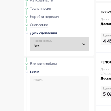
Автозапчасти
Трансмиссия
JP GR
Коробка передач
Диск с
Достав
Сцепление
Диск сцепления
Цена
4 4
Производитель
FENO
Все автомобили
Диск сц
Lexus
CP610
Достав
Модель
Цена
5 0