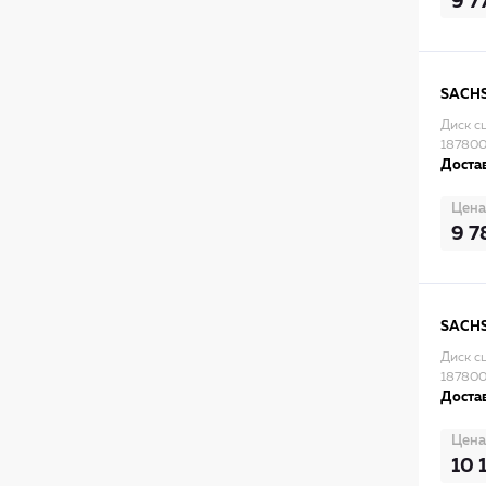
9 7
SACH
Диск с
187800
Достав
Цена
9 7
SACH
Диск с
18780
Достав
Цена
10 