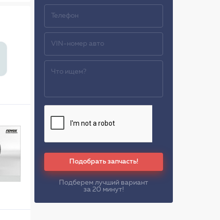
Подобрать запчасть!
Подберем лучший вариант
за 20 минут!