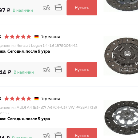
Купить
97
В наличии
Германия
S
цепления Renault Logan 1.4-1.6 1878006442
ка: Сегодня, после 9 утра
Купить
44
В наличии
Германия
S
цепления AUDI A4 (B5-B7), A6 (C4-C5), VW PASSAT (3B)
2333
ка: Сегодня, после 9 утра
Купить