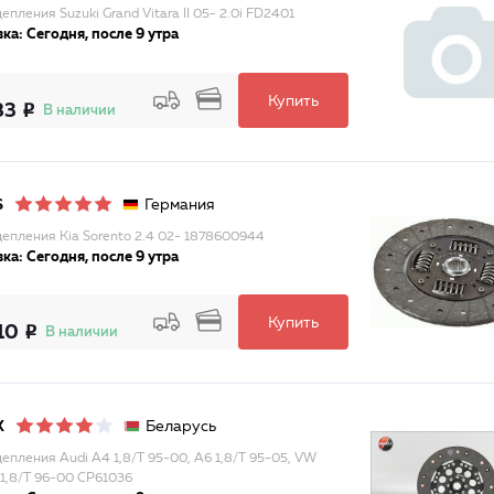
епления Suzuki Grand Vitara II 05- 2.0i FD2401
ка: Сегодня, после 9 утра
Купить
83
В наличии
Германия
S
цепления Kia Sorento 2.4 02- 1878600944
ка: Сегодня, после 9 утра
Купить
10
В наличии
Беларусь
X
цепления Audi A4 1,8/T 95-00, A6 1,8/T 95-05, VW
 1,8/T 96-00 CP61036