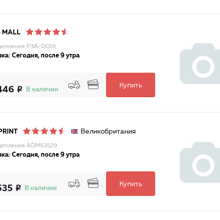
 MALL
цепления P3A-D019
ка: Сегодня, после 9 утра
Купить
446
В наличии
Великобритания
PRINT
цепления ADM53129
ка: Сегодня, после 9 утра
Купить
535
В наличии