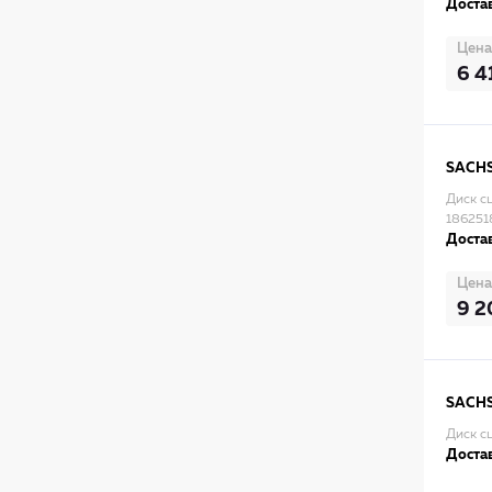
Достав
Цена
6 4
SACH
Диск с
186251
Достав
Цена
9 2
SACH
Диск с
Достав