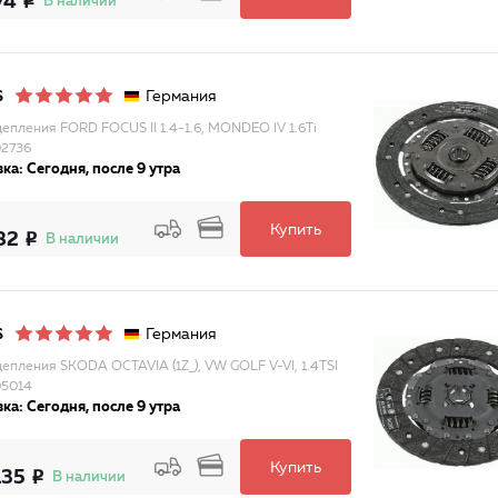
74
В наличии
Германия
S
цепления FORD FOCUS II 1.4-1.6, MONDEO IV 1.6Ti
2736
ка: Сегодня, после 9 утра
Купить
82
В наличии
Германия
S
цепления SKODA OCTAVIA (1Z_), VW GOLF V-VI, 1.4TSI
05014
ка: Сегодня, после 9 утра
Купить
135
В наличии