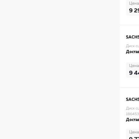
Цена
9 2
SACH
Диск с
Достав
Цена
9 4
SACH
Диск с
186453
Достав
Цена