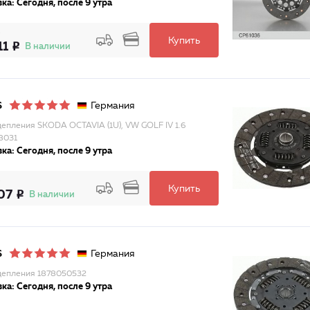
ка: Сегодня, после 9 утра
Купить
11
В наличии
Германия
S
цепления SKODA OCTAVIA (1U), VW GOLF IV 1.6
8031
ка: Сегодня, после 9 утра
Купить
07
В наличии
Германия
S
цепления 1878050532
ка: Сегодня, после 9 утра