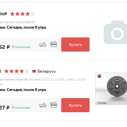
OUP
цепления 1130201800
ка: Сегодня, после 9 утра
Купить
52
В наличии
Беларусь
X
епления Hyundai Accent (LC) 1.3, 1.5 00-, Getz 1.3 02-
54
ка: Сегодня, после 9 утра
Купить
27
В наличии