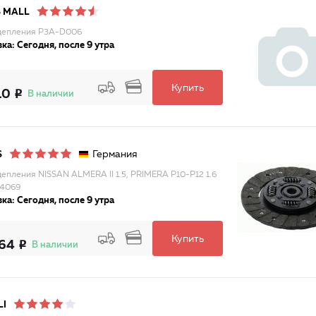
 MALL
цепления P3A-D006
ка: Сегодня, после 9 утра
Купить
10
В наличии
Германия
S
цепления NISSAN ALMERA II 1.5, PRIMERA P10-P12 1.6
34069
ка: Сегодня, после 9 утра
Купить
64
В наличии
LI