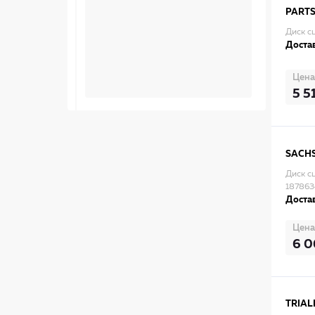
PARTS
Диск с
Достав
Цена
5 5
SACH
Диск с
18786
Достав
Цена
6 0
TRIAL