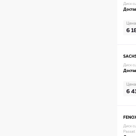
Диск сц
Достав
Цена
6 1
SACH
Диск с
Достав
Цена
6 4
FENO
Диск с
Passat