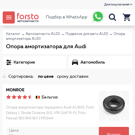
Для покупателей
Подбор в WhatsApp
Каталог
→
Автозапчасти AUDI
→
Подвеска для авто AUDI
→
Опора
амортизатора AUDI
Опора амортизатора для Audi
Категория
Автомобиль
Сортировка:
по цене
сроку доставки
MONROE
Бельгия
Опора амортизатора переднего Audi A1 (8X), Ford
Galaxy I, Skoda Octavia (1U), VW Golf III-IV, Polo,
Passat (B3/B4) (87-) MK344
Цена
Купить