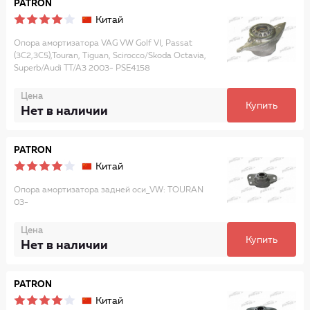
PATRON
Китай
Опора амортизатора VAG VW Golf VI, Passat
(3C2,3C5),Touran, Tiguan, Scirocco/Skoda Octavia,
Superb/Audi TT/A3 2003- PSE4158
Цена
Купить
Нет в наличии
PATRON
Китай
Опора амортизатора задней оси_VW: TOURAN
03-
Цена
Купить
Нет в наличии
PATRON
Китай