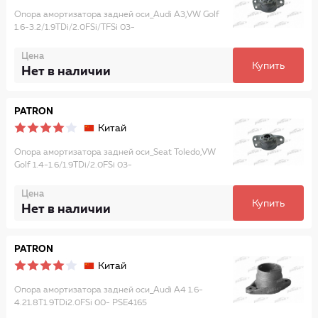
Опора амортизатора задней оси_Audi A3,VW Golf
1.6-3.2/1.9TDi/2.0FSi/TFSi 03-
Цена
Купить
Нет в наличии
PATRON
Китай
Опора амортизатора задней оси_Seat Toledo,VW
Golf 1.4-1.6/1.9TDi/2.0FSi 03-
Цена
Купить
Нет в наличии
PATRON
Китай
Опора амортизатора задней оси_Audi A4 1.6-
4.21.8T1.9TDi2.0FSi 00- PSE4165