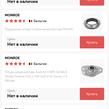
Нет в наличии
MONROE
Бельгия
Подшипник опоры стойки амортизатора MK345
Цена
Купить
Нет в наличии
MONROE
Бельгия
Опора амортизатора Audi A3 II (8P), Q3 (8U),
Skoda Octavia II (1Z_), VW Golf V-VI, Touran I-II
MK386
Цена
Купить
Нет в наличии