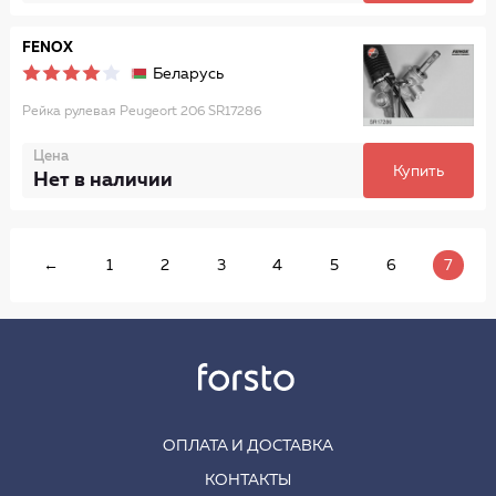
FENOX
Беларусь
Рейка рулевая Peugeort 206 SR17286
Цена
Купить
Нет в наличии
←
1
2
3
4
5
6
7
ОПЛАТА И ДОСТАВКА
КОНТАКТЫ