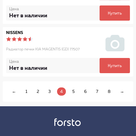
Цена
Купить
Нет в наличии
NISSENS
Радиатор печки KIA MAGENTIS (GD) 77507
Цена
Купить
Нет в наличии
←
1
2
3
4
5
6
7
8
→