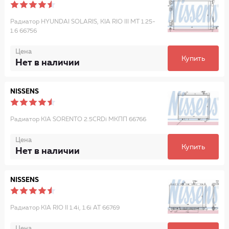
Радиатор HYUNDAI SOLARIS, KIA RIO III MT 1.25-
1.6 66756
Цена
Купить
Нет в наличии
NISSENS
Радиатор KIA SORENTO 2.5CRDi МКПП 66766
Цена
Купить
Нет в наличии
NISSENS
Радиатор KIA RIO II 1.4i, 1.6i AT 66769
Цена