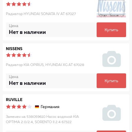
Радиатор HYUNDAI SONATA IV AT 67027
Цена
Купить
Нет в наличии
NISSENS
Радиатор KIA OPIRUS, HYUNDAI XG AT 67028
Цена
Купить
Нет в наличии
RUVILLE
Германия
Заменен на 538059610 Насос водяной KIA
OPTIMA 2.0/2.4, SORENTO II 2.4 67322