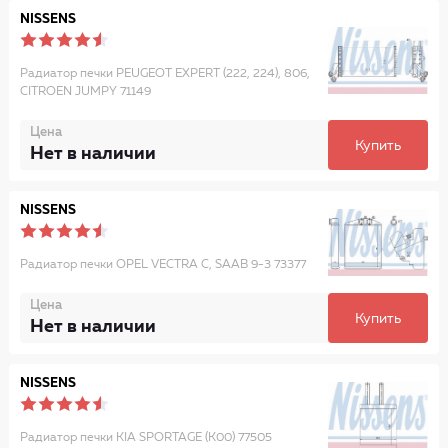
NISSENS
Радиатор печки PEUGEOT EXPERT (222, 224), 806,
CITROEN JUMPY 71149
Цена
Купить
Нет в наличии
NISSENS
Радиатор печки OPEL VECTRA C, SAAB 9-3 73377
Цена
Купить
Нет в наличии
NISSENS
Радиатор печки KIA SPORTAGE (K00) 77505