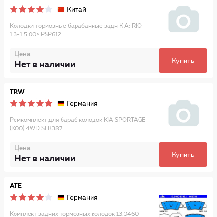
Китай
Колодки тормозные барабанные задн KIA: RIO
1.3-1.5 00> PSP612
Цена
Купить
Нет в наличии
TRW
Германия
Ремкомплект для бараб колодок KIA SPORTAGE
(K00) 4WD SFK387
Цена
Купить
Нет в наличии
ATE
Германия
Комплект задних тормозных колодок 13.0460-