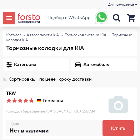
Для покупателей
Подбор в WhatsApp
Каталог
→
Автозапчасти KIA
→
Тормозная система KIA
→
Тормозные
колодки KIA
Тормозные колодки для KIA
Категория
Автомобиль
Сортировка:
по цене
сроку доставки
TRW
Германия
Колодки барабанные KIA SORENTO I (JC) GS8784
Цена
Купить
Нет в наличии