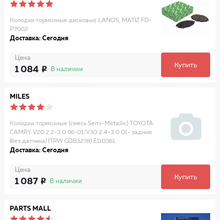
Колодки тормозные дисковые LANOS, MATIZ FD-
P7002
Доставка: Сегодня
Цена
Купить
1 084
В наличии
MILES
Колодки тормозные (смесь Semi-Metallic) TOYOTA
CAMRY V20 2.2-3.0 96-01/V30 2.4-3.0 01- задние
(без датчика) (TRW GDB3278) E110361
Доставка: Сегодня
Цена
Купить
1 087
В наличии
PARTS MALL