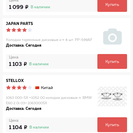
Цена
Купить
1 099
В наличии
JAPAN PARTS
Колодки тормозные дисковые к-т 4 шт. PP-599AF
Доставка: Сегодня
Цена
Купить
1 103
В наличии
STELLOX
Китай
1063 000-SX =1052 00 колодки дисковые п. BMW
E60 2.0i 03> 1063000SX
Доставка: Сегодня
Цена
Купить
1 104
В наличии