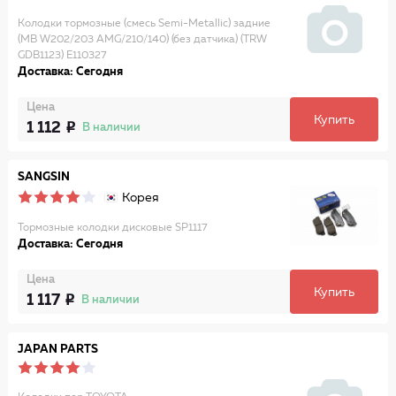
Колодки тормозные (смесь Semi-Metallic) задние
(MB W202/203 AMG/210/140) (без датчика) (TRW
GDB1123) E110327
Доставка: Сегодня
Цена
Купить
1 112
В наличии
SANGSIN
Корея
Тормозные колодки дисковые SP1117
Доставка: Сегодня
Цена
Купить
1 117
В наличии
JAPAN PARTS