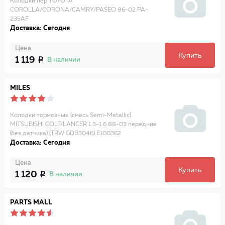
Колодки пер.TOYOTA
COROLLA/CORONA/CAMRY/PASEO 86-02 PA-
235AF
Доставка: Сегодня
Цена
Купить
1 119
В наличии
MILES
Колодки тормозные (смесь Semi-Metallic)
MITSUBISHI COLT/LANCER 1.3-1.6 88-03 передние
(без датчика) (TRW GDB3046) E100362
Доставка: Сегодня
Цена
Купить
1 120
В наличии
PARTS MALL