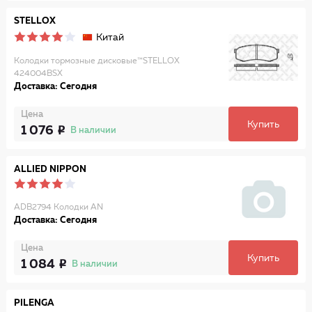
STELLOX
Китай
Колодки тормозные дисковые™STELLOX
424004BSX
Доставка: Сегодня
Цена
Купить
1 076
В наличии
ALLIED NIPPON
ADB2794 Колодки AN
Доставка: Сегодня
Цена
Купить
1 084
В наличии
PILENGA