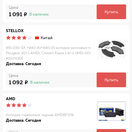
Цена
Купить
1 091
В наличии
STELLOX
Китай
851 030-SX =840 30=840 10 колодки дисковые п.
Peugeot 307 1.4iHDi, Citroen Xsara 1.4i-2.0HDi 00>
851030SX
Доставка: Сегодня
Цена
Купить
1 092
В наличии
AMD
Колодка тормозные задние AMDBF378
Доставка: Сегодня