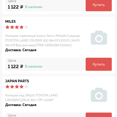
Цена
Купить
1 122
В наличии
MILES
Колодки тормозные (смесь Semi-Metallic) задние
(TOYOTA LAND CRUISER 100 98>07/LEXUS LX470
98>07) (без датчика) (TRW GDB3198) E110221
Доставка: Сегодня
Цена
Купить
1 122
В наличии
JAPAN PARTS
Колодки зад.SN120 TOYOTA LAND
CRUISER/LEXUS 90=> PP-210AF
Доставка: Сегодня
Цена