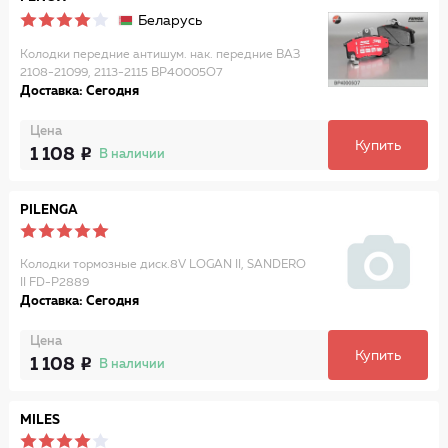
Беларусь
Колодки передние антишум. нак. передние ВАЗ
2108-21099, 2113-2115 BP40005O7
Доставка: Сегодня
Цена
Купить
1 108
В наличии
PILENGA
Колодки тормозные диск.8V LOGAN II, SANDERO
II FD-P2889
Доставка: Сегодня
Цена
Купить
1 108
В наличии
MILES