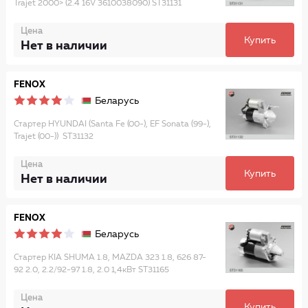
Trajet 2000> (2.4 16V 3610038090) ST31131
Цена
Купить
Нет в наличии
FENOX
Беларусь
Стартер HYUNDAI (Santa Fe (00-), EF Sonata (99-),
Trajet (00-)) ST31132
Цена
Купить
Нет в наличии
FENOX
Беларусь
Стартер KIA SHUMA 1.8, MAZDA 323 1.8, 626 87-
92 2.0, 2.2/92-97 1.8, 2.0 1,4кВт ST31165
Цена
Купить