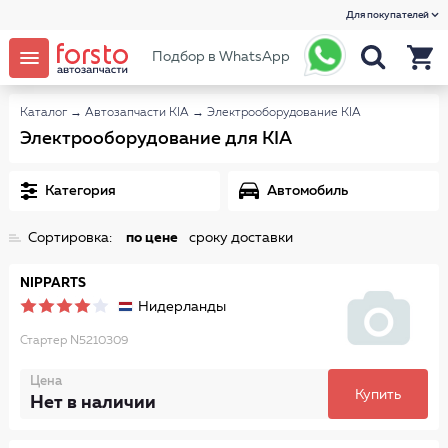
Для покупателей
Подбор в WhatsApp
Каталог
→
Автозапчасти KIA
→
Электрооборудование KIA
Электрооборудование для KIA
Категория
Автомобиль
Сортировка:
по цене
сроку доставки
NIPPARTS
Нидерланды
Стартер N5210309
Цена
Купить
Нет в наличии