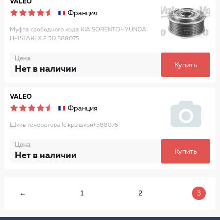
VALEO
Франция
Муфта свободного хода KIA SORENTOHYUNDAI
H-1STAREX 2.5D 588075
Цена
Купить
Нет в наличии
VALEO
Франция
Шкив генератора (с крышкой) 588076
Цена
Купить
Нет в наличии
←
1
2
3