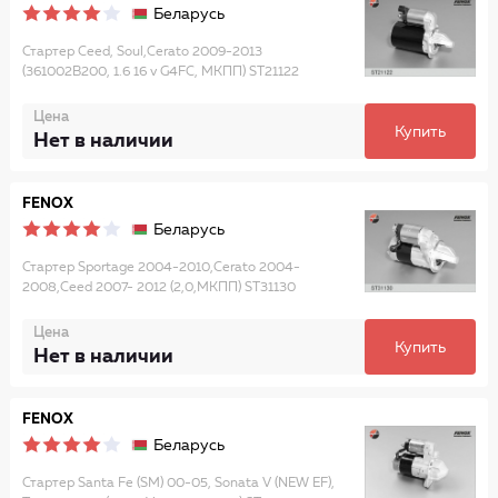
Беларусь
Стартер Ceed, Soul,Cerato 2009-2013
(361002B200, 1.6 16 v G4FC, МКПП) ST21122
Цена
Купить
Нет в наличии
FENOX
Беларусь
Стартер Sportage 2004-2010,Cerato 2004-
2008,Ceed 2007- 2012 (2,0,МКПП) ST31130
Цена
Купить
Нет в наличии
FENOX
Беларусь
Стартер Santa Fe (SM) 00-05, Sonata V (NEW EF),