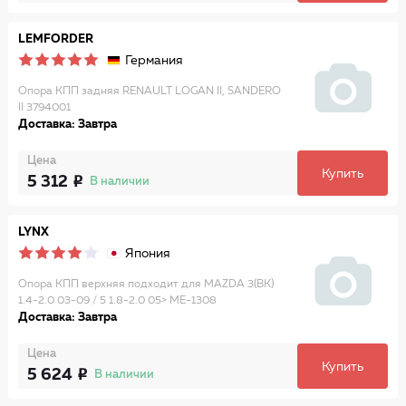
LEMFORDER
Германия
Опора КПП задняя RENAULT LOGAN II, SANDERO
II 3794001
Доставка: Завтра
Цена
Купить
5 312
В наличии
LYNX
Япония
Опора КПП верхняя подходит для MAZDA 3(BK)
1.4-2.0 03-09 / 5 1.8-2.0 05> ME-1308
Доставка: Завтра
Цена
Купить
5 624
В наличии