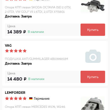
Опора КПП левая SKODA OCTAVIA (5E) 2.0TSI,
2.0TDI, VW GOLF VII 1.6TDI, 2,0TDI 3771801
Доставка: Завтра
Цена
Купить
14 389
В наличии
VAG
ПОДУШКА АКП/GUMMILAGER 4B0399151M
Доставка: Завтра
Цена
Купить
14 480
В наличии
LEMFORDER
Германия
Опора КПП левая MERCEDES W176, W246