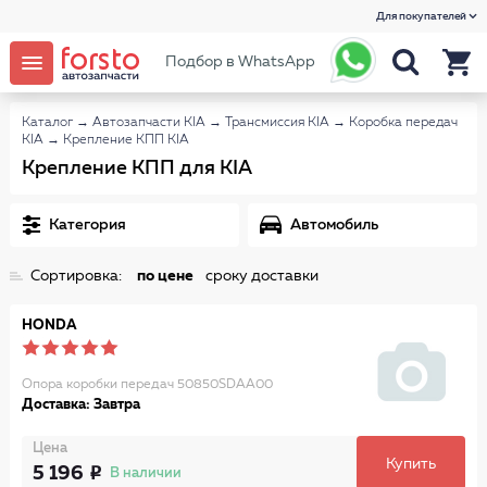
Для покупателей
Подбор в WhatsApp
Каталог
→
Автозапчасти KIA
→
Трансмиссия KIA
→
Коробка передач
KIA
→
Крепление КПП KIA
Крепление КПП для KIA
Категория
Автомобиль
Сортировка:
по цене
сроку доставки
HONDA
Опора коробки передач 50850SDAA00
Доставка: Завтра
Цена
Купить
5 196
В наличии