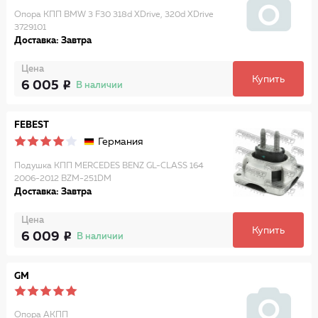
Опора КПП BMW 3 F30 318d XDrive, 320d XDrive
3729101
Доставка: Завтра
Цена
Купить
6 005
В наличии
FEBEST
Германия
Подушка КПП MERCEDES BENZ GL-CLASS 164
2006-2012 BZM-251DM
Доставка: Завтра
Цена
Купить
6 009
В наличии
GM
Опора АКПП