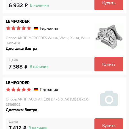
Купить
6 932
В наличии
LEMFORDER
Германия
Опора АКПП MERCEDES W204, W212, X204, W221
3495401
Доставка: Завтра
Цена
Купить
7 388
В наличии
LEMFORDER
Германия
Опора АКПП AUDI A4 (B5) 2.4-3.0, A6 (C5) 1.8-3.0
2586502
Доставка: Завтра
Цена
Купить
7 412
В наличии