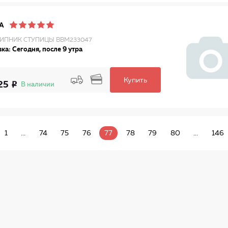
A
ПНИК СТУПИЦЫ BBM233047
ка: Сегодня, после 9 утра
Купить
25
В наличии
1
...
74
75
76
77
78
79
80
...
146