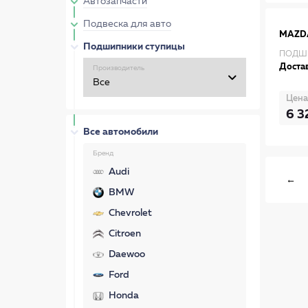
Автозапчасти
Подвеска для авто
MAZD
Подшипники ступицы
ПОДШИ
Достав
Производитель
Цена
6 3
Все автомобили
Бренд
Audi
←
BMW
Chevrolet
Citroen
Daewoo
Ford
Honda