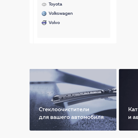
Toyota
Volkswagen
Volvo
Стеклоочистители
Кат
для вашего автомобиля
и а