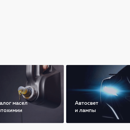
алог масел
Автосвет
втохимии
и лампы