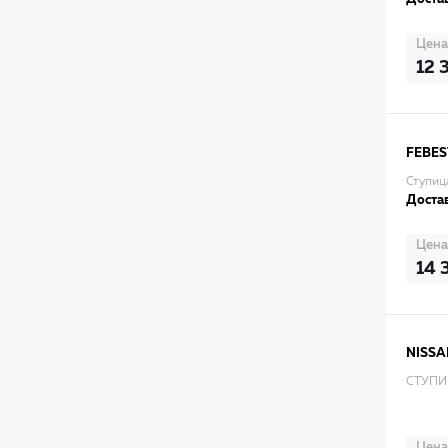
Цена
12 
FEBES
Ступиц
Достав
Цена
14 
NISSA
СТУПИ
Цена