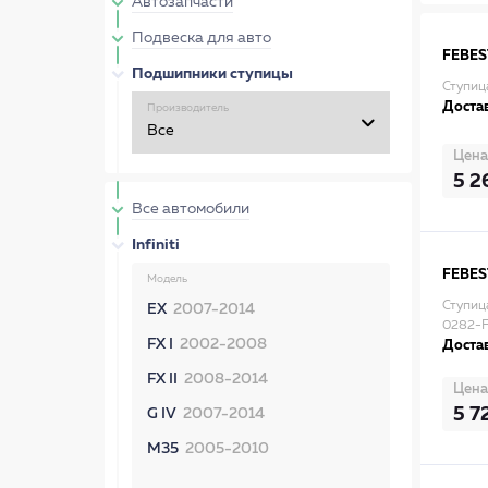
Автозапчасти
Подвеска для авто
FEBES
Подшипники ступицы
Ступиц
Достав
Производитель
Цена
5 2
Все автомобили
Infiniti
FEBES
Модель
Ступиц
EX
2007-2014
0282-
FX I
2002-2008
Достав
FX II
2008-2014
Цена
5 7
G IV
2007-2014
M35
2005-2010