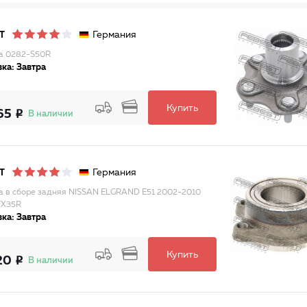
Германия
T
а 0282-S50R
ка: Завтра
Купить
65
В наличии
Германия
T
а в сборе задняя NISSAN ELGRAND E51 2002-2010
FX35R
ка: Завтра
Купить
20
В наличии