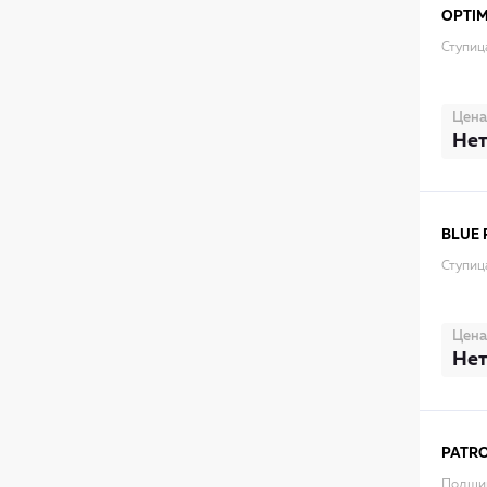
OPTI
Ступиц
Цена
Нет
BLUE 
Ступиц
Цена
Нет
PATR
Подшип