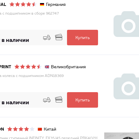
Германия
MAL
а с подшипником в сборе 962747
Купить
 в наличии
Великобритания
PRINT
а колеса с подшипником ADN18369
Купить
 в наличии
Китай
ON
ник ступичный INFINITY: FX35/45 передний PBK402H