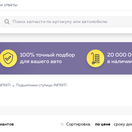
и ответы
FINITI
→
Подшипники ступицы INFINITI
риантов
Сортировка:
по цене
сроку до