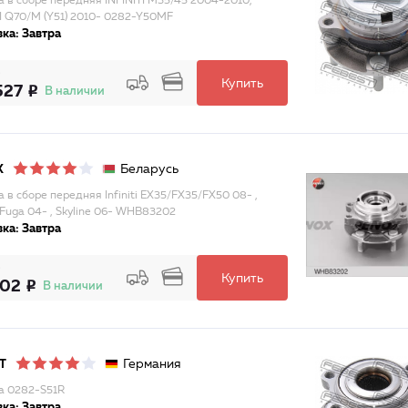
а в сборе передняя INFINITI M35/45 2004-2010,
TI Q70/M (Y51) 2010- 0282-Y50MF
ка: Завтра
Купить
527
В наличии
Беларусь
X
а в сборе передняя Infiniti EX35/FX35/FX50 08- ,
 Fuga 04- , Skyline 06- WHB83202
ка: Завтра
Купить
302
В наличии
Германия
T
а 0282-S51R
ка: Завтра