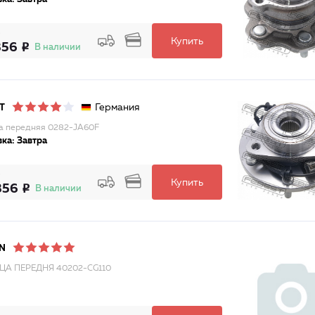
Купить
356
В наличии
Германия
T
а передняя 0282-JA60F
ка: Завтра
Купить
356
В наличии
N
ЦА ПЕРЕДНЯ 40202-CG110