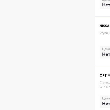
Нет
NISSA
Ступиц
Цена
Нет
OPTI
Ступиц
G37, Q
Цена
Нет