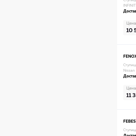
Ступиц
INFINI
Достав
Цена
10 
FENO
Ступиц
Nissan
Достав
Цена
11 
FEBES
Ступиц
Достав