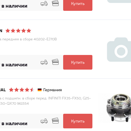
Купить
 в наличии
N
а передняя в сборе 40202-EJ70B
Купить
 в наличии
Германия
MAL
а с подшипн. в сборе перед. INFINITI FX35-FX50, G25-
X50-QX70 961554
Купить
 в наличии