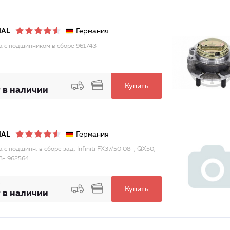
Германия
MAL
а с подшипником в сборе 961743
Купить
 в наличии
Германия
MAL
 с подшипн. в сборе зад. Infiniti FX37/50 08-, QX50,
3- 962564
Купить
 в наличии