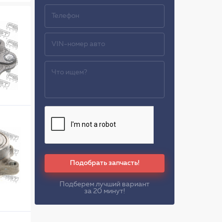
Подобрать запчасть!
Подберем лучший вариант
за 20 минут!