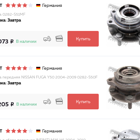
Германия
T
а 0282-S51MF
ка: Завтра
Купить
073
В наличии
Германия
T
а передняя NISSAN FUGA Y50 2004-2009 0282-S50F
ка: Завтра
Купить
205
В наличии
Германия
T