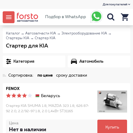
Для покупателей
Подбор в WhatsApp
Каталог
→
Автозапчасти KIA
→
Электрооборудование KIA
→
Стартеры KIA
→
Стартер KIA
Стартер для KIA
Категория
Автомобиль
Сортировка:
по цене
сроку доставки
FENOX
Беларусь
Стартер KIA SHUMA 1.8, MAZDA 323 1.8, 626 87-
92 2.0, 2.2/92-97 1.8, 2.0 1,4кВт ST31165
Цена
Купить
Нет в наличии