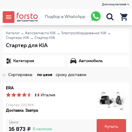
Для покупателей
Подбор в WhatsApp
Каталог
→
Автозапчасти KIA
→
Электрооборудование KIA
→
Стартеры KIA
→
Стартер KIA
Стартер для KIA
Категория
Автомобиль
Сортировка:
по цене
сроку доставки
ERA
Италия
Стартер 220384
Доставка: Завтра
Цена
Купить
16 873
В наличии