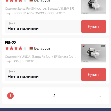
Беларусь
Стартер Santa Fe (SM) 00-05, Sonata V (NEW EF),
Trajet 2000> (2.4 16V 3610038090) ST31131
Цена
Купить
Нет в наличии
FENOX
Беларусь
Стартер HYUNDAI (Santa Fe (00-), EF Sonata (99-),
Trajet (00-)) ST31132
Цена
Купить
Нет в наличии
1
2
→