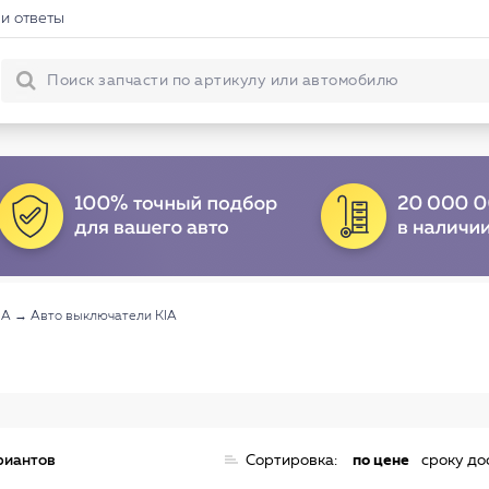
и ответы
IA
→
Авто выключатели KIA
риантов
Сортировка:
по цене
сроку до