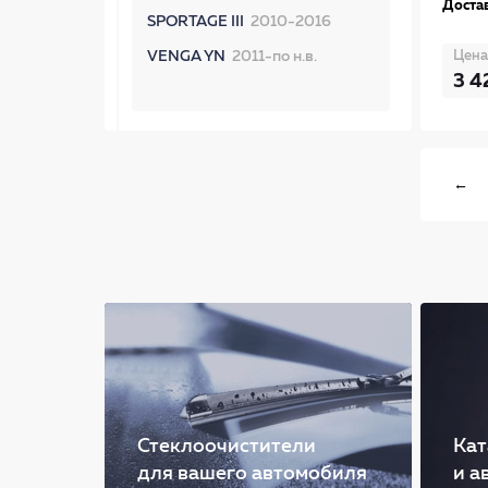
Достав
SPORTAGE III
2010-2016
Цена
VENGA YN
2011-по н.в.
3 4
←
Стеклоочистители
Кат
для вашего автомобиля
и а