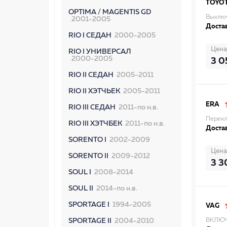
TOYO
OPTIMA / MAGENTIS GD
Выключ
2001-2005
Достав
RIO I СЕДАН
2000-2005
Цена
RIO I УНИВЕРСАЛ
2000-2005
3 0
RIO II СЕДАН
2005-2011
RIO II ХЭТЧЬЕК
2005-2011
ERA
RIO III СЕДАН
2011-по н.в.
Перекл
RIO III ХЭТЧБЕК
2011-по н.в.
Достав
SORENTO I
2002-2009
Цена
SORENTO II
2009-2012
3 3
SOUL I
2008-2014
SOUL II
2014-по н.в.
SPORTAGE I
1994-2005
VAG
SPORTAGE II
2004-2010
ВКЛЮЧ