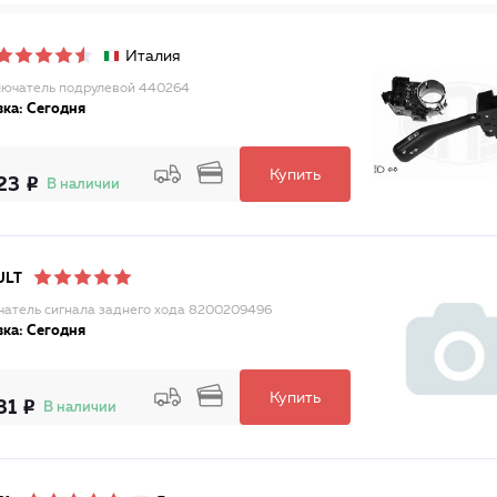
Италия
ючатель подрулевой 440264
ка: Сегодня
Купить
23
В наличии
ULT
атель сигнала заднего хода 8200209496
ка: Сегодня
Купить
31
В наличии