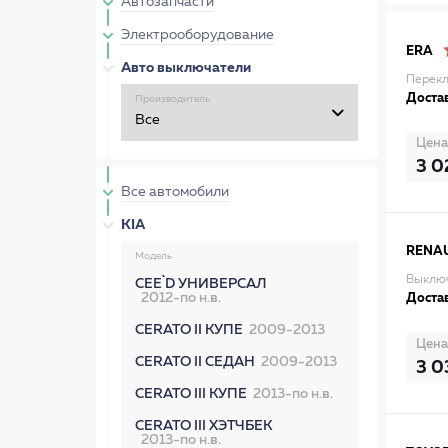
Автозапчасти
Электрооборудование
ERA
Авто выключатели
Перекл
Достав
Производитель
Цена
3 0
Все автомобили
KIA
RENA
Модель
Выключ
CEE`D УНИВЕРСАЛ
2012-по н.в.
Достав
CERATO II КУПЕ
2009-2013
Цена
CERATO II СЕДАН
2009-2013
3 0
CERATO III КУПЕ
2013-по н.в.
CERATO III ХЭТЧБЕК
2013-по н.в.