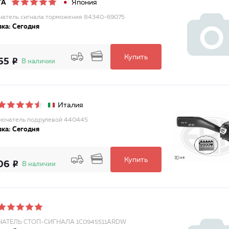
Япония
TA
атель сигнала торможения 84340-69075
ка: Сегодня
Купить
55
В наличии
Италия
ючатель подрулевой 440445
ка: Сегодня
Купить
06
В наличии
АТЕЛЬ СТОП-СИГНАЛА 1C0945511ARDW