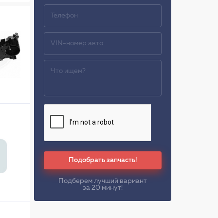
Подобрать запчасть!
Подберем лучший вариант
за 20 минут!