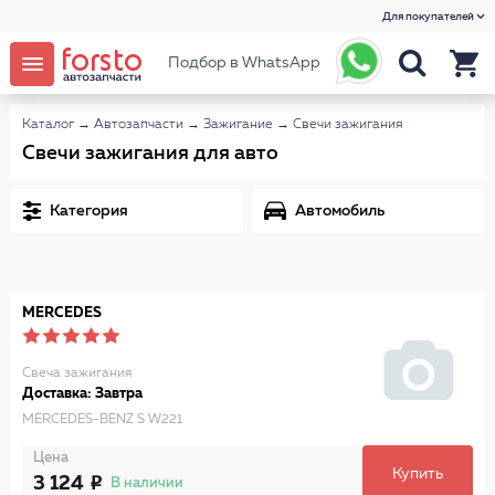
Для покупателей
Подбор в WhatsApp
Каталог
→
Автозапчасти
→
Зажигание
→
Свечи зажигания
Свечи зажигания для авто
Категория
Автомобиль
MERCEDES
Свеча зажигания
Доставка: Завтра
MERCEDES-BENZ S W221
Цена
Купить
3 124
В наличии