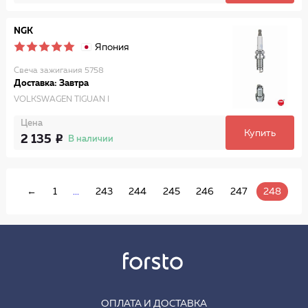
NGK
Япония
Свеча зажигания 5758
Доставка: Завтра
VOLKSWAGEN TIGUAN I
Цена
Купить
2 135
В наличии
←
1
...
243
244
245
246
247
248
ОПЛАТА И ДОСТАВКА