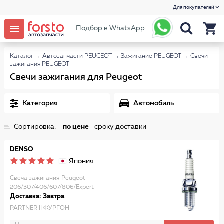
Для покупателей
Подбор в WhatsApp
Каталог
→
Автозапчасти PEUGEOT
→
Зажигание PEUGEOT
→
Свечи
зажигания PEUGEOT
Свечи зажигания для Peugeot
Категория
Автомобиль
Сортировка:
по цене
сроку доставки
DENSO
Япония
Свеча зажигания Peugeot
206/307/406/607/806/Expert
Доставка: Завтра
PARTNER II ФУРГОН