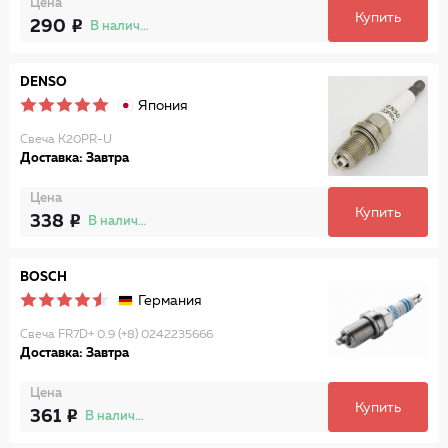
Цена
Купить
290
В наличии
DENSO
Япония
Свеча K20PR-U
Доставка: Завтра
Цена
Купить
338
В наличии
BOSCH
Германия
Свеча FR7D+ 0.9 (+8) 0242235666
Доставка: Завтра
Цена
Купить
361
В наличии