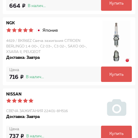
Купить
664
В наличии
NGK
Япония
4619 / BKR6EZ Свеча зажигания CITROEN
BERLINGO 1.4 00-, C2 03-, C3 02-, SAXO 00-,
XSARA II, PEUGEOT
Доставка: Завтра
Цена
Купить
716
В наличии
NISSAN
СВЕЧА ЗАЖИГАНИЯ 22401-8H516
Доставка: Завтра
Цена
Купить
737
В наличии