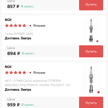
Цена
Купить
857
В наличии
NGK
Япония
Свеча BKR6EK 2288
Доставка: Завтра
Цена
Купить
894
В наличии
NGK
Япония
6677 / LFR6B Свеча зажигания CITROEN:
BERLINGO MULTISPACE, XSARA, PEUGEOT: 307
Доставка: Завтра
Цена
Купить
959
В наличии