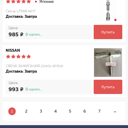
Япония
Свеча LFR6B 6677
Доставка: Завтра
Цена
Купить
985
В наличии
NISSAN
СВЕЧА ЗАЖИГАНИЯ 22401-8H514
Доставка: Завтра
Цена
Купить
993
В наличии
1
2
3
4
5
6
7
→