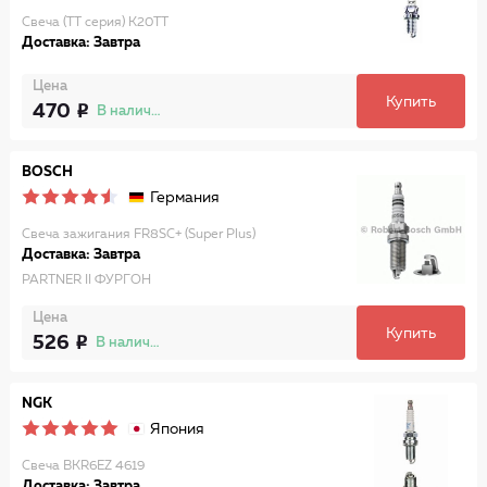
Свеча (TT серия) K20TT
Доставка: Завтра
Цена
Купить
470
В наличии
BOSCH
Германия
Свеча зажигания FR8SC+ (Super Plus)
Доставка: Завтра
PARTNER II ФУРГОН
Цена
Купить
526
В наличии
NGK
Япония
Свеча BKR6EZ 4619
Доставка: Завтра