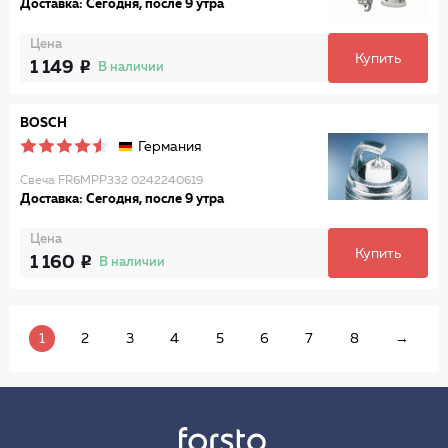
Доставка: Сегодня, после 9 утра
Цена
Купить
1 149
В наличии
BOSCH
Германия
Свеча FR6MPP332 0242240619
Доставка: Сегодня, после 9 утра
Цена
Купить
1 160
В наличии
1
2
3
4
5
6
7
8
→