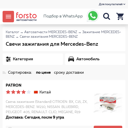
Для покупателей
Подбор в WhatsApp
Каталог
→
Автозапчасти MERCEDES-BENZ
→
Зажигание MERCEDES-
BENZ
→
Свечи зажигания MERCEDES-BENZ
Свечи зажигания для Mercedes-Benz
Категория
Автомобиль
Сортировка:
по цене
сроку доставки
PATRON
Китай
Свеча зажигания (Standard) CITROEN: BX, C15, ZX,
MERCEDES-BENZ: W210, NISSAN: BLUEBIRD,
PEUGEOT: 405, RENAULT: CLIO, MEGANE, R19
Доставка: Сегодня, после 9 утра