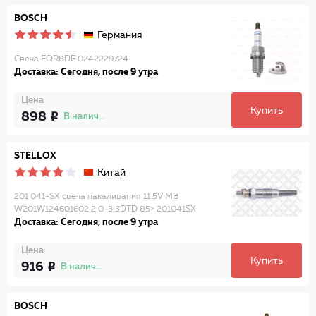
BOSCH
Германия
Свеча FQR8DE 0242229724
Доставка: Сегодня, после 9 утра
Цена
Купить
898
В наличии
STELLOX
Китай
201 041-SX свеча накаливания 11.5V MB
W201W124601602 2.0-3.5DTD 85> 201041SX
Доставка: Сегодня, после 9 утра
Цена
Купить
916
В наличии
BOSCH