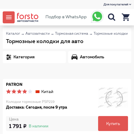
Для покупателей
Подбор в WhatsApp
Каталог
→
Автозапчасти
→
Тормозная система
→
Тормозные колодки
Тормозные колодки для авто
Категория
Автомобиль
PATRON
Китай
Колодки тормозные PSP219
Доставка: Сегодня, после 9 утра
Цена
Купить
1 791
В наличии