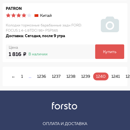
PATRON
Китай
Колодки тормозные барабанные задн FORD:
FOCUS 1.4-1.8TDCI 98> PSP565
Доставка: Сегодня, после 9 утра
Цена
Купить
1 816
В наличии
←
1
...
1236
1237
1238
1239
1240
1241
1
ОПЛАТА И ДОСТАВКА