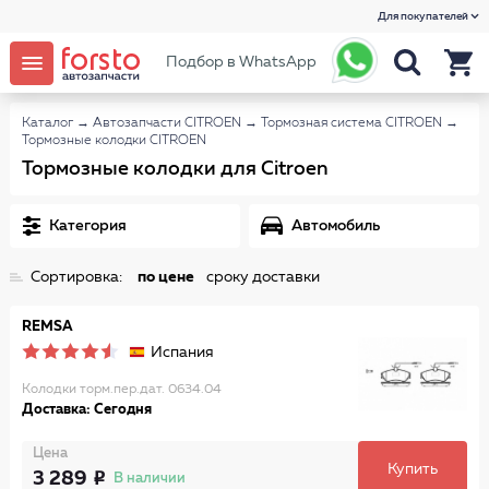
Для покупателей
Подбор в WhatsApp
Каталог
→
Автозапчасти CITROEN
→
Тормозная система CITROEN
→
Тормозные колодки CITROEN
Тормозные колодки для Citroen
Категория
Автомобиль
Сортировка:
по цене
сроку доставки
REMSA
Испания
Колодки торм.пер.дат. 0634.04
Доставка: Сегодня
Цена
Купить
3 289
В наличии