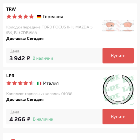
TRW
Германия
Колодки передние FORD FOCUS II-III, MAZDA 3
(BK, BL) GDB1583
Доставка: Сегодня
Цена
Купить
3 942
В наличии
LPR
Италия
Комплект тормозных колодок 01098
Доставка: Сегодня
Цена
Купить
4 266
В наличии