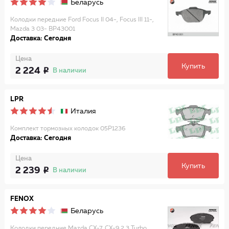
Беларусь
Колодки передние Ford Focus II 04-, Focus III 11-,
Mazda 3 03- BP43001
Доставка: Сегодня
Цена
Купить
2 224
В наличии
LPR
Италия
Комплект тормозных колодок 05P1236
Доставка: Сегодня
Цена
Купить
2 239
В наличии
FENOX
Беларусь
Колодки передние Mazda CX-7, CX-9 2.3 Turbo