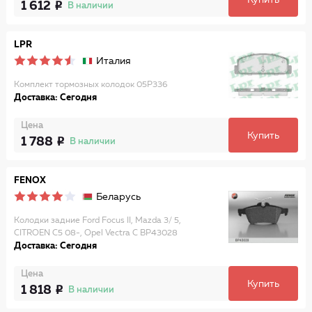
Купить
1 612
В наличии
LPR
Италия
Комплект тормозных колодок 05P336
Доставка: Сегодня
Цена
Купить
1 788
В наличии
FENOX
Беларусь
Колодки задние Ford Focus II, Mazda 3/ 5,
CITROEN C5 08-, Opel Vectra C BP43028
Доставка: Сегодня
Цена
Купить
1 818
В наличии