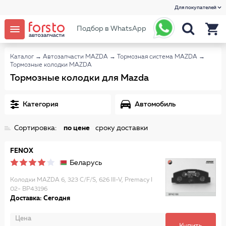
Для покупателей
Подбор в WhatsApp
Каталог
→
Автозапчасти MAZDA
→
Тормозная система MAZDA
→
Тормозные колодки MAZDA
Тормозные колодки для Mazda
Категория
Автомобиль
Сортировка:
по цене
сроку доставки
FENOX
Беларусь
Колодки MAZDA 6, 323 C/F/S, 626 III-V, Premacy I
02- BP43196
Доставка: Сегодня
Цена