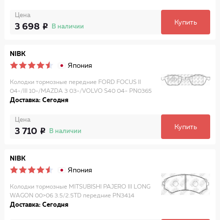
Цена
Купить
3 698
В наличии
NIBK
Япония
Колодки тормозные передние FORD FOCUS II
04-/III 10-/MAZDA 3 03-/VOLVO S40 04- PN0365
Доставка: Сегодня
Цена
Купить
3 710
В наличии
NIBK
Япония
Колодки тормозные MITSUBISHI PAJERO III LONG
WAGON 00>06 3.5/2.5TD передние PN3414
Доставка: Сегодня