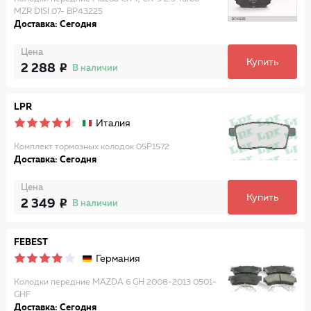
MZR DISI 07- BP43225
Доставка: Сегодня
Цена
Купить
2 288
В наличии
LPR
Италия
Комплект тормозных колодок 05P1572
Доставка: Сегодня
Цена
Купить
2 349
В наличии
FEBEST
Германия
Колодки передние MAZDA 6 GH 2008-2013 0501-
GHF
Доставка: Сегодня