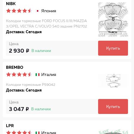
NIBK
Япония
Колодки тормозные FORD FOCUS II/III/MAZDA
3/OPEL VECTRA C/VOLVO S40 задние PN2702
Доставка: Сегодня
Цена
Купить
2 930
В наличии
BREMBO
Италия
Колодки тормозные P59042
Доставка: Сегодня
Цена
Купить
3 047
В наличии
LPR
Италия