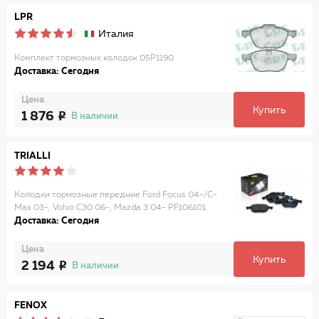
LPR
Италия
Комплект тормозных колодок 05P1190
Доставка: Сегодня
Цена
Купить
1 876
В наличии
TRIALLI
Колодки тормозные передние Ford Focus 04-/C-
Max 03-, Volvo C30 06-, Mazda 3 04- PF106101
Доставка: Сегодня
Цена
Купить
2 194
В наличии
FENOX