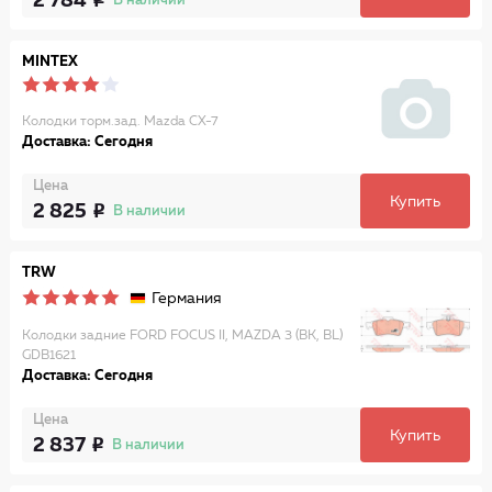
2 784
В наличии
MINTEX
Колодки торм.зад. Mazda CX-7
Доставка: Сегодня
Цена
Купить
2 825
В наличии
TRW
Германия
Колодки задние FORD FOCUS II, MAZDA 3 (BK, BL)
GDB1621
Доставка: Сегодня
Цена
Купить
2 837
В наличии