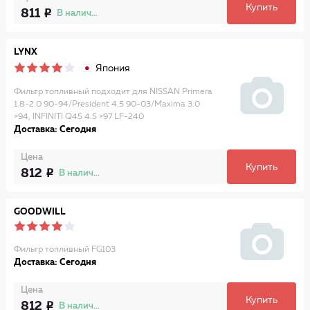
Купить
811
В наличии
LYNX
Япония
Фильтр топливный подходит для NISSAN Primera
1.8-2.0 90-94/President 4.5 90-03/Maxima 3.0
>94, INFINITI Q45 4.5 >97 LF-240
Доставка: Сегодня
Цена
Купить
812
В наличии
GOODWILL
Фильтр топливный FG103
Доставка: Сегодня
Цена
Купить
812
В наличии