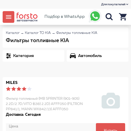
Для покупателей
Подбор в WhatsApp
Каталог
→
Каталог ТО KIA
→
Фильтры топливные KIA
Фильтры топливные KIA
Категория
Автомобиль
MILES
Фильтр топливный (MB SPRINTER (901-905)
2.2D/2.7D/VITO (638) 2.2D) AFFF050 (FILTRON
PP841/1, MANN WK842/13) AFFF050
Доставка: Сегодня
Цена
Купить