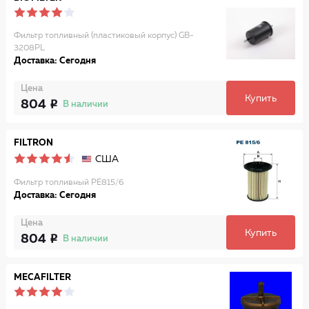
Фильтр топливный (пластиковый корпус) GB-
3208PL
Доставка: Сегодня
Цена
Купить
804
В наличии
FILTRON
США
Фильтр топливный PE815/6
Доставка: Сегодня
Цена
Купить
804
В наличии
MECAFILTER