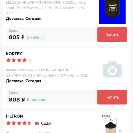
ELE3652_=KL171=PKF-309-1M=FT-3226 фильтр
топл._ Ford Maverick 2.4 96-98, Nissan Almera1.4-
2.0 95>
Доставка: Сегодня
Цена
Купить
805
В наличии
KORTEX
Фильтр топливный HYUNDAI SANTA FE
06-/MATRIX 06-/KIA SORENTO 07- CRDi KF0024
Доставка: Сегодня
Цена
Купить
808
В наличии
FILTRON
США