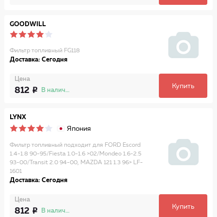
GOODWILL
Фильтр топливный FG118
Доставка: Сегодня
Цена
Купить
812
В наличии
LYNX
Япония
Фильтр топливный подходит для FORD Escord
1.4-1.8 90-95/Fiesta 1.0-1.6 >02/Mondeo 1.6-2.5
93-00/Transit 2.0 94-00, MAZDA 121 1.3 96> LF-
1601
Доставка: Сегодня
Цена
Купить
812
В наличии