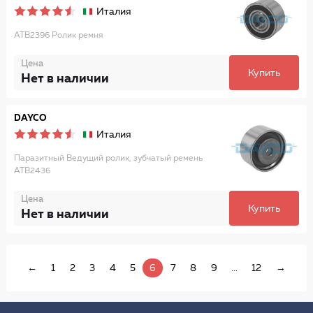
Италия
ATB2396 Ролик ремня
Цена
Купить
Нет в наличии
DAYCO
Италия
Паразитный Ведущий ролик, зубчатый ремень
ATB2436
Цена
Купить
Нет в наличии
←
1
2
3
4
5
6
7
8
9
...
12
→