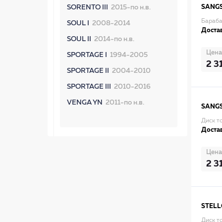
SANG
SORENTO III
2015-по н.в.
Бараба
SOUL I
2008-2014
Достав
SOUL II
2014-по н.в.
Цена
SPORTAGE I
1994-2005
2 3
SPORTAGE II
2004-2010
SPORTAGE III
2010-2016
VENGA YN
2011-по н.в.
SANG
Диск т
Достав
Цена
2 3
STEL
Диск т