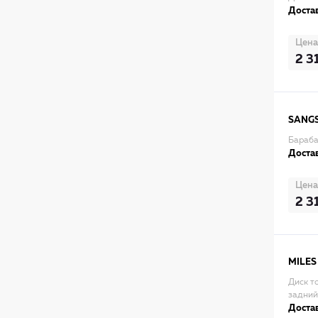
Достав
Цена
2 3
SANG
Бараба
Достав
Цена
2 3
MILES
Диск т
задний
Достав