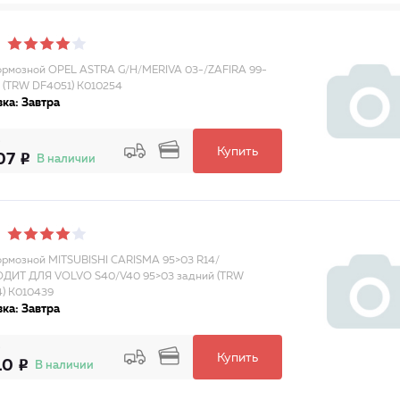
ормозной OPEL ASTRA G/H/MERIVA 03-/ZAFIRA 99-
 (TRW DF4051) K010254
ка: Завтра
Купить
07
В наличии
ормозной MITSUBISHI CARISMA 95>03 R14/
ДИТ ДЛЯ VOLVO S40/V40 95>03 задний (TRW
) K010439
ка: Завтра
Купить
10
В наличии