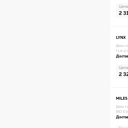
Цена
2 3
LYNX
Диск т
I 1.4-2
Достав
Цена
2 3
MILES
Диск т
RIO II
Достав