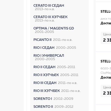
CERATO III СЕДАН
2013-по н.в.
STEL
CERATO III ХЭТЧБЕК
диск т
2013-по н.в.
Достав
OPTIMA / MAGENTIS GD
2001-2005
Цена
2 3
PICANTO II
2011-по н.в.
RIO I СЕДАН
2000-2005
RIO I УНИВЕРСАЛ
2000-2005
STEL
RIO II СЕДАН
2005-2011
6020-3
ClioMe
RIO II ХЭТЧЬЕК
2005-2011
Достав
RIO III СЕДАН
2011-по н.в.
Цена
RIO III ХЭТЧБЕК
2011-по н.в.
2 3
SORENTO I
2002-2009
SORENTO II
2009-2012