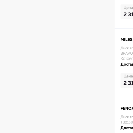
Цена
2 3
MILES
Диск т
BRAVO
K0106
Достав
Цена
2 3
FENO
Диск т
TB215
Достав