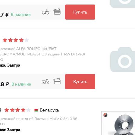
Купить
17
В наличии
ормозной ALFA ROMEO 164/FIAT
/CROMA/MULTIPLA/STILO задний (TRW DF1790)
00
ка: Завтра
Купить
18
В наличии
Беларусь
X
ормозной передний Daewoo Matiz 0.8/1.0 98-
860
ка: Завтра