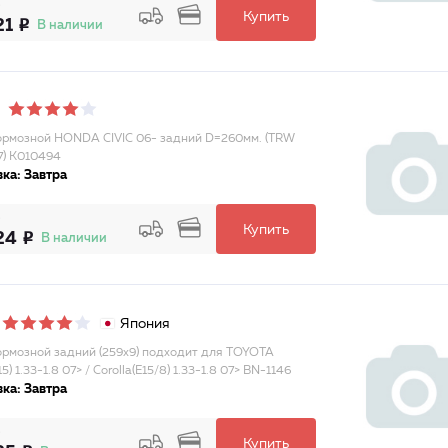
Купить
21
В наличии
ормозной HONDA CIVIC 06- задний D=260мм. (TRW
) K010494
ка: Завтра
Купить
24
В наличии
Япония
ормозной задний (259x9) подходит для TOYOTA
15) 1.33-1.8 07> / Corolla(E15/8) 1.33-1.8 07> BN-1146
ка: Завтра
Купить