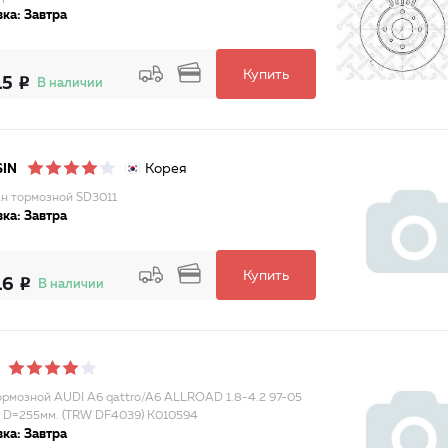
ка: Завтра
Купить
15
В наличии
Корея
SIN
н тормозной SD3011
ка: Завтра
Купить
16
В наличии
ормозной AUDI A6 qattro/A6 ALLROAD 1.8-4.2 97-05
 D=255мм. (TRW DF4039) K010594
ка: Завтра