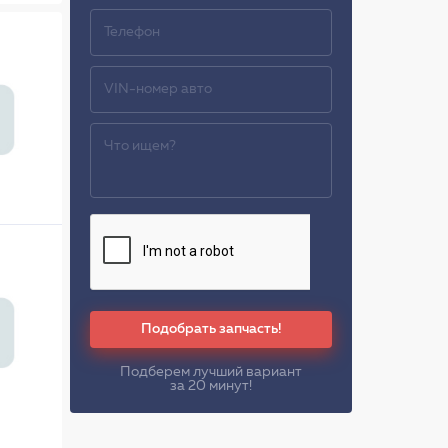
Подобрать запчасть!
Подберем лучший вариант
за 20 минут!