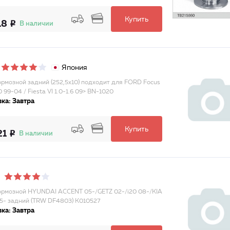
Купить
18
В наличии
Япония
ормозной задний (252,5x10) подходит для FORD Focus
.0 99-04 / Fiesta VI 1.0-1.6 09> BN-1020
ка: Завтра
Купить
21
В наличии
ормозной HYUNDAI ACCENT 05-/GETZ 02-/i20 08-/KIA
 05- задний (TRW DF4803) K010527
ка: Завтра