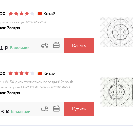
Китай
LOX
ормозной задн. 60202551SX
ка: Завтра
Купить
11
В наличии
Китай
LOX
919V-SX диск тормозной переднийRenault
ganeLaguna 1.6-2.01.9D 96> 60203919VSX
ка: Завтра
Купить
13
В наличии