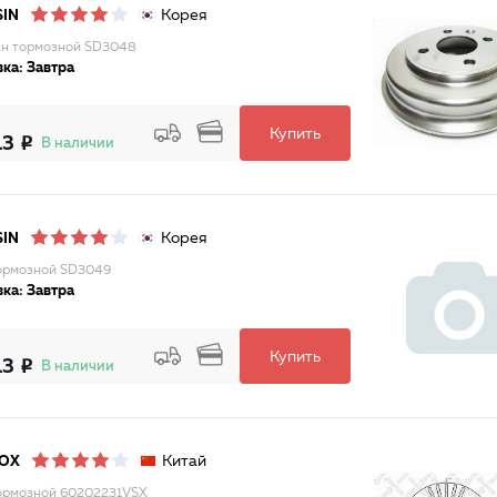
Корея
SIN
н тормозной SD3048
ка: Завтра
Купить
13
В наличии
Корея
SIN
ормозной SD3049
ка: Завтра
Купить
13
В наличии
Китай
LOX
ормозной 60202231VSX