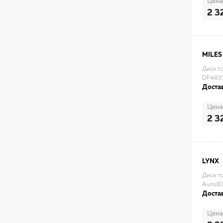
Цена
2 3
MILES
Диск т
DF4837
Достав
Цена
2 3
LYNX
Диск т
Auris(E
Достав
Цена