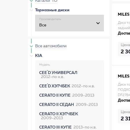
Каталог ТО
Тормозные диски
MILES
Производитель
Диск т
задний
Достав
Цена
Все автомобили
2 3
KIA
Модель
CEE`D УНИВЕРСАЛ
MILES
2012-по н.в.
Диск т
CEE´D ХЭТЧБЕК
2012-по н.в.
ПОДХО
CERATO II КУПЕ
2009-2013
DF2784
Достав
CERATO II СЕДАН
2009-2013
Цена
CERATO II ХЭТЧБЕК
2009-2013
2 3
CERATO III КУПЕ
2013-по н.в.