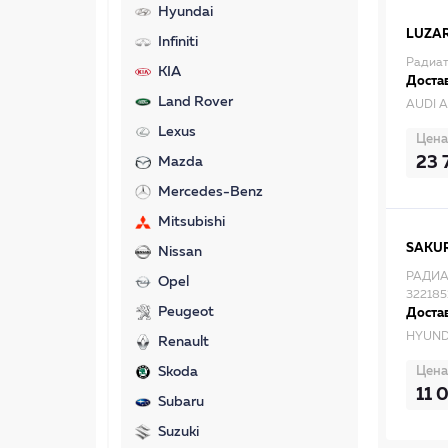
Hyundai
LUZA
Infiniti
Радиат
KIA
Достав
Land Rover
AUDI A
Lexus
Цена
23 
Mazda
Mercedes-Benz
Mitsubishi
SAKU
Nissan
РАДИА
Opel
322185
Peugeot
Достав
HYUND
Renault
Цена
Skoda
11 
Subaru
Suzuki