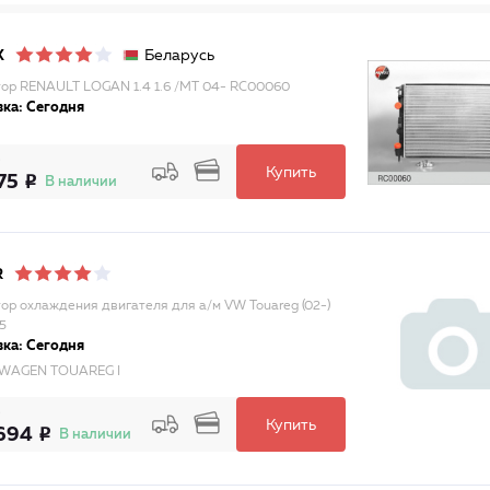
Беларусь
X
ор RENAULT LOGAN 1.4 1.6 /MT 04- RC00060
ка: Сегодня
Купить
75
В наличии
R
ор охлаждения двигателя для а/м VW Touareg (02-)
5
ка: Сегодня
WAGEN TOUAREG I
Купить
694
В наличии