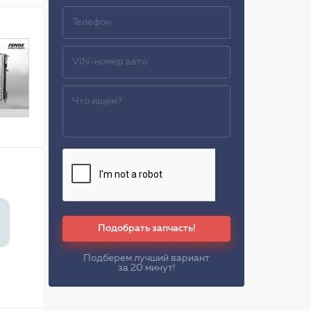
Подобрать запчасть!
Подберем лучший вариант
за 20 минут!