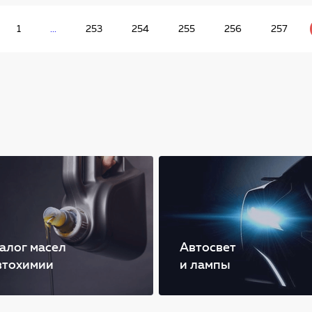
1
...
253
254
255
256
257
алог масел
Автосвет
втохимии
и лампы