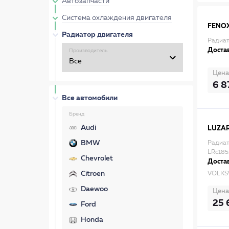
Автозапчасти
Система охлаждения двигателя
FENO
Радиатор двигателя
Радиат
Достав
Производитель
Цена
6 8
Все автомобили
Бренд
Audi
LUZA
BMW
Радиат
LRc185
Chevrolet
Достав
Citroen
VOLKS
Daewoo
Цена
25 
Ford
Honda