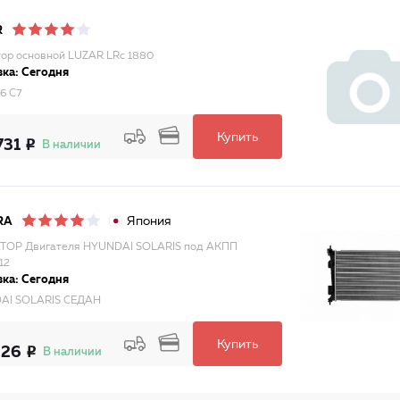
R
ор основной LUZAR LRc 1880
ка: Сегодня
6 C7
Купить
731
В наличии
Япония
RA
ТОР Двигателя HYUNDAI SOLARIS под АКПП
12
ка: Сегодня
AI SOLARIS СЕДАН
Купить
026
В наличии