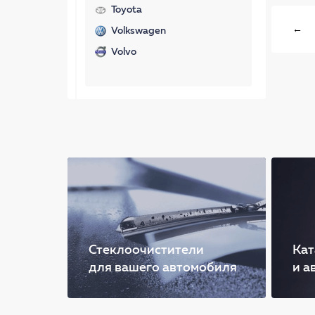
Toyota
←
Volkswagen
Volvo
Стеклоочистители
Кат
для вашего автомобиля
и а