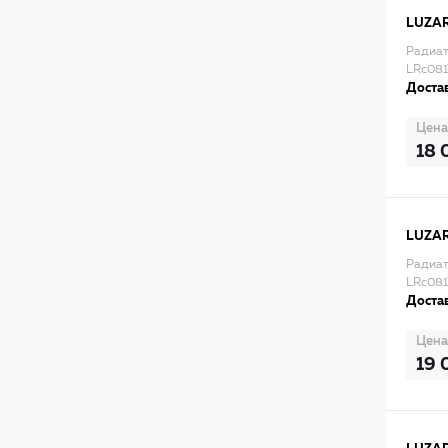
LUZA
Радиато
LRc081
Достав
Цена
18 
LUZA
Радиато
LRc08
Достав
Цена
19 