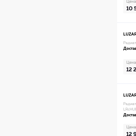
Цена
10 
LUZA
Радиат
Достав
Цена
12 
LUZA
Радиат
LRcHUE
Достав
Цена
12 