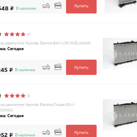
Купить
548
В наличии
R
ор двигателя Hyundai Elantra (00-) LRCHUEL00100
ка: Сегодня
Купить
245
В наличии
R
ор двигателя Hyundai Elantra/Coupe (00-)
l001D1
ка: Сегодня
Купить
952
В наличии