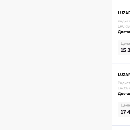
LUZA
Радиат
LRCKI
Достав
Цена
15 
LUZA
Радиато
LRc08
Достав
Цена
17 