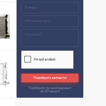
Подобрать запчасть!
Подберем лучший вариант
за 20 минут!