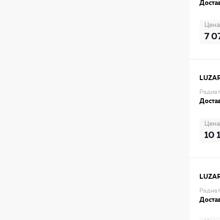
Достав
Цена
7 0
LUZA
Радиат
Достав
Цена
10 
LUZA
Радиат
Достав