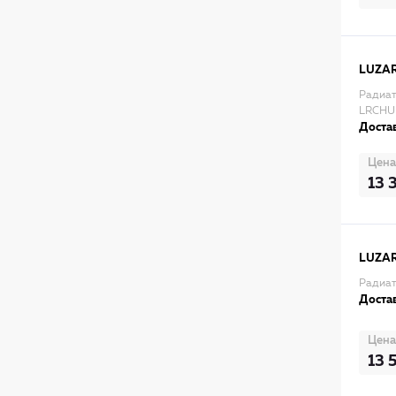
LUZA
Радиат
LRCHU
Достав
Цена
13 
LUZA
Радиат
Достав
Цена
13 