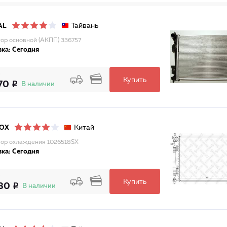
Тайвань
AL
ор основной (АКПП) 336757
ка: Сегодня
Купить
70
В наличии
Китай
LOX
ор охлаждения 1026518SX
ка: Сегодня
Купить
80
В наличии