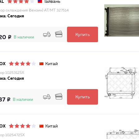
Тайвань
AL
ор охлаждения (бензин) AT/MT 327514
ка: Сегодня
Купить
20
В наличии
Китай
LOX
ор 1025312SX
ка: Сегодня
Купить
37
В наличии
Китай
LOX
ор 1025472SX