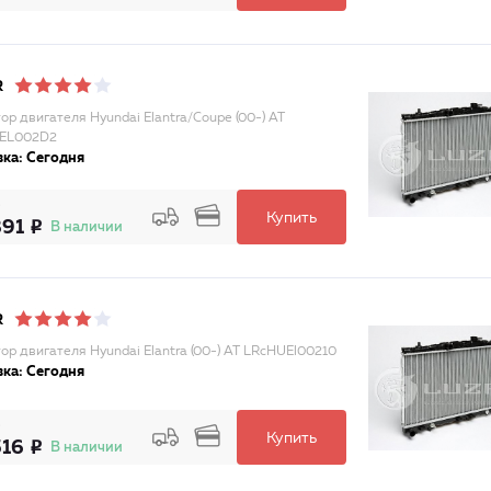
R
ор двигателя Hyundai Elantra/Coupe (00-) AT
EL002D2
ка: Сегодня
Купить
391
В наличии
R
ор двигателя Hyundai Elantra (00-) АТ LRcHUEl00210
ка: Сегодня
Купить
516
В наличии