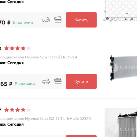
ка: Сегодня
Купить
70
В наличии
R
ор двигателя Hyundai Solaris (10-) LRC08L4
ка: Сегодня
Купить
165
В наличии
R
ор двигателя Hyundai Getz (02-) 1.3 LRcHUGz02320
ка: Сегодня