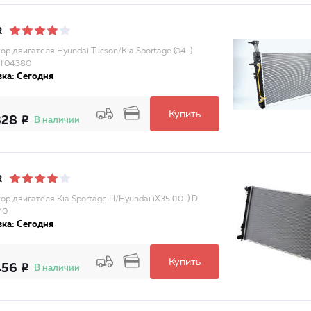
R
ор двигателя Hyundai Tucson/Kia Sportage (04-)
ST04380
ка: Сегодня
Купить
328
В наличии
R
р двигателя Kia Sportage III/Hyundai iX35 (10-) D
Y0
ка: Сегодня
Купить
456
В наличии