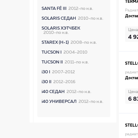
TERM
SANTA FÉ III
2012-по н.в.
Радиат
Достав
SOLARIS СЕДАН
2010-по н.в.
SOLARIS ХЭТЧБЕК
Цена
2010-по н.в.
4 9
STAREX (H-1)
2008-по н.в.
TUCSON I
2004-2010
TUCSON II
2011-по н.в.
STEL
i30 I
2007-2012
радиат
Достав
i30 II
2012-2016
i40 СЕДАН
2012-по н.в.
Цена
6 8
i40 УНИВЕРСАЛ
2012-по н.в.
STEL
радиат