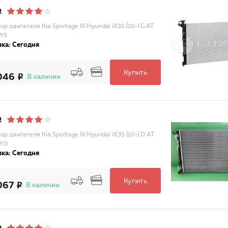
R
р двигателя Kia Sportage III/Hyundai iX35 (10-) G AT
Y5
ка: Сегодня
Купить
046
В наличии
R
р двигателя Kia Sportage III/Hyundai iX35 (10-) D AT
1Y0
ка: Сегодня
Купить
067
В наличии