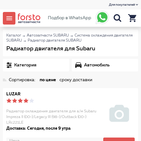
Для покупателей
Подбор в WhatsApp
Каталог
→
Автозапчасти SUBARU
→
Система охлаждения двигателя
SUBARU
→
Радиатор двигателя SUBARU
Радиатор двигателя для Subaru
Категория
Автомобиль
Сортировка:
по цене
сроку доставки
LUZAR
Радиатор охлаждения двигателя для а/м Subaru
Impreza II (00-)/Legacy III (98-)/Outback (00-)
LRc221LE
Доставка: Сегодня, после 9 утра