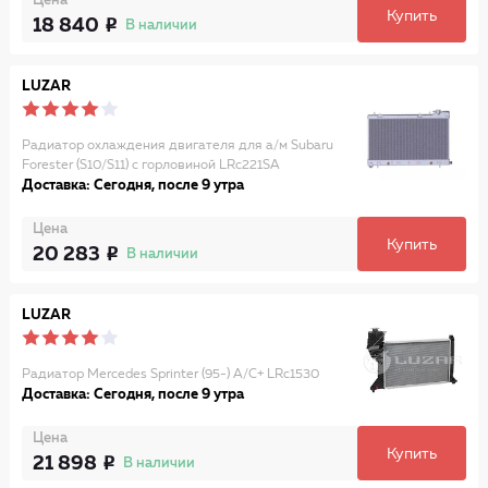
Цена
Купить
18 840
В наличии
LUZAR
Радиатор охлаждения двигателя для а/м Subaru
Forester (S10/S11) с горловиной LRc221SA
Доставка: Сегодня, после 9 утра
Цена
Купить
20 283
В наличии
LUZAR
Радиатор Mercedes Sprinter (95-) A/C+ LRc1530
Доставка: Сегодня, после 9 утра
Цена
Купить
21 898
В наличии