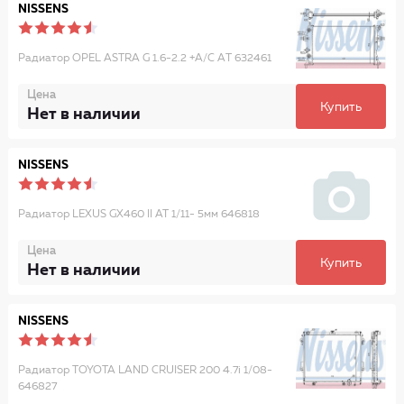
NISSENS
Радиатор OPEL ASTRA G 1.6-2.2 +A/C АT 632461
Цена
Купить
Нет в наличии
NISSENS
Радиатор LEXUS GX460 II AT 1/11- 5мм 646818
Цена
Купить
Нет в наличии
NISSENS
Радиатор TOYOTA LAND CRUISER 200 4.7i 1/08-
646827