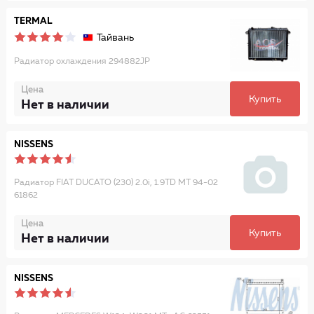
TERMAL
Тайвань
Радиатор охлаждения 294882JP
Цена
Купить
Нет в наличии
NISSENS
Радиатор FIAT DUCATO (230) 2.0i, 1.9TD MT 94-02
61862
Цена
Купить
Нет в наличии
NISSENS