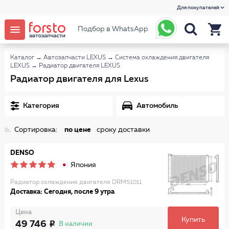
Для покупателей
Подбор в WhatsApp
Каталог
→
Автозапчасти LEXUS
→
Система охлаждения двигателя
LEXUS
→
Радиатор двигателя LEXUS
Радиатор двигателя для Lexus
Категория
Автомобиль
Сортировка:
по цене
сроку доставки
DENSO
Япония
Радиатор охлаждения двигателя DRM51011
Доставка: Сегодня, после 9 утра
Цена
Купить
49 746
В наличии