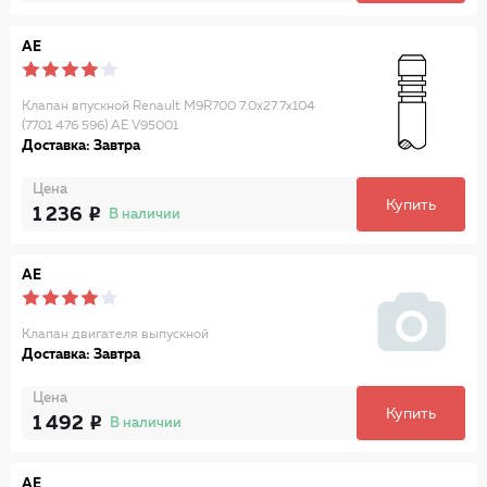
AE
Клапан впускной Renault M9R700 7.0х27.7х104
(7701 476 596) AE V95001
Доставка: Завтра
Цена
Купить
1 236
В наличии
AE
Клапан двигателя выпускной
Доставка: Завтра
Цена
Купить
1 492
В наличии
AE