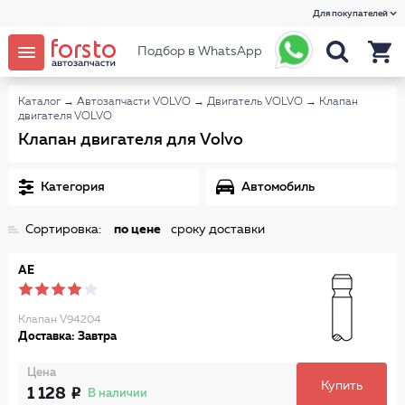
Для покупателей
Подбор в WhatsApp
Каталог
→
Автозапчасти VOLVO
→
Двигатель VOLVO
→
Клапан
двигателя VOLVO
Клапан двигателя для Volvo
Категория
Автомобиль
Сортировка:
по цене
сроку доставки
AE
Клапан V94204
Доставка: Завтра
Цена
Купить
1 128
В наличии