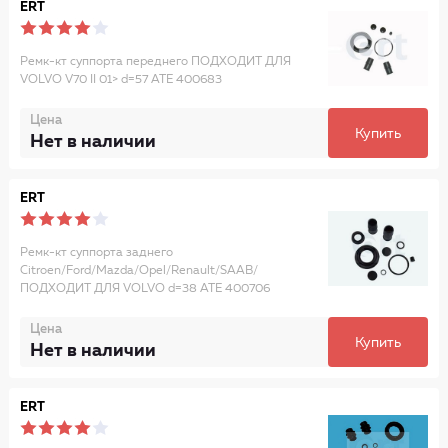
ERT
Ремк-кт суппорта переднего ПОДХОДИТ ДЛЯ
VOLVO V70 II 01> d=57 ATE 400683
Цена
Купить
Нет в наличии
ERT
Ремк-кт суппорта заднего
Citroen/Ford/Mazda/Opel/Renault/SAAB/
ПОДХОДИТ ДЛЯ VOLVO d=38 ATE 400706
Цена
Купить
Нет в наличии
ERT