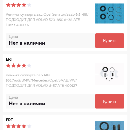
Ремк-кт суппорта зад Opel Senator/Saab 9.5 >99/
ПОДХОДИТ ДЛЯ VOLVO S70-850 d=38 ATE-
Lucas 400097
Цена
Купить
Нет в наличии
ERT
Ремк-кт суппорта пер Alfa
166/Audi/BMW/Mercedes/Opel/SAAB/VW/
ПОДХОДИТ ДЛЯ VOLVO d=57 ATE 400127
Цена
Купить
Нет в наличии
ERT