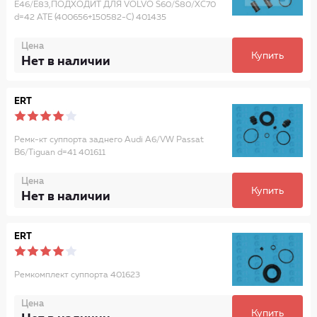
E46/E83,ПОДХОДИТ ДЛЯ VOLVO S60/S80/XC70
d=42 ATE (400656+150582-C) 401435
Цена
Купить
Нет в наличии
ERT
Ремк-кт суппорта заднего Audi A6/VW Passat
B6/Tiguan d=41 401611
Цена
Купить
Нет в наличии
ERT
Ремкомплект суппорта 401623
Цена
Купить