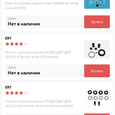
Ремк-кт суппорта заднего Opel ZAFIRA 99> d=38
Lucas 400739
Цена
Купить
Нет в наличии
ERT
Ремк-кт суппорта заднего ПОДХОДИТ ДЛЯ
VOLVO XC90 02> d=44 ATE 400802
Цена
Купить
Нет в наличии
ERT
Ремк-кт суппорта заднего ПОДХОДИТ ДЛЯ
VOLVO S70/V70 02> d=28/30 Brembo 400835