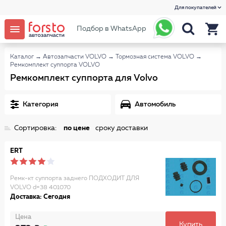
Для покупателей
Подбор в WhatsApp
Каталог
→
Автозапчасти VOLVO
→
Тормозная система VOLVO
→
Ремкомплект суппорта VOLVO
Ремкомплект суппорта для Volvo
Категория
Автомобиль
Сортировка:
по цене
сроку доставки
ERT
Ремк-кт суппорта заднего ПОДХОДИТ ДЛЯ
VOLVO d=38 401070
Доставка: Сегодня
Цена
Купить