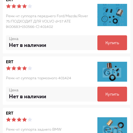
ERT
Ремк-кт суппорта переднего Ford/Mazda/Rover
75/ПОДХОДИТ ДЛЯ VOLVO d=57 ATE
(400683+150566-C) 401402
Цена
Купить
Нет в наличии
ERT
Ремк-кт суппорта тормозного 401424
Цена
Купить
Нет в наличии
ERT
Ремк-кт суппорта заднего BMW