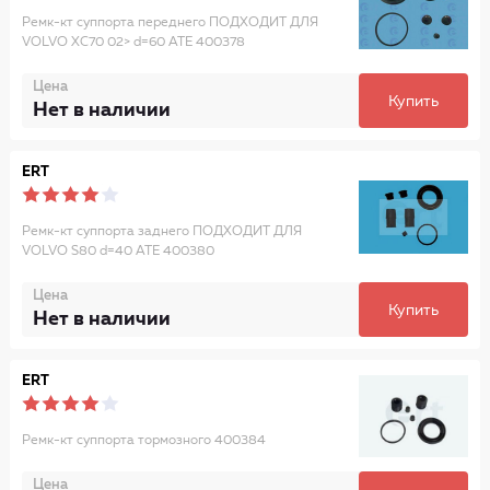
Ремк-кт суппорта переднего ПОДХОДИТ ДЛЯ
VOLVO XC70 02> d=60 ATE 400378
Цена
Купить
Нет в наличии
ERT
Ремк-кт суппорта заднего ПОДХОДИТ ДЛЯ
VOLVO S80 d=40 ATE 400380
Цена
Купить
Нет в наличии
ERT
Ремк-кт суппорта тормозного 400384
Цена