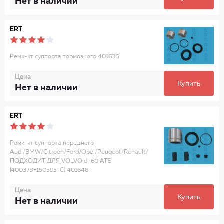
Нет в наличии
ERT
Ремк-кт суппорта тормозного 401636
Цена
Купить
Нет в наличии
ERT
Ремк-кт суппорта переднего
Audi/BMW/Citroen/Ford/Opel/Peugeot/Renault/
ПОДХОДИТ ДЛЯ VOLVO d=60 ATE
(400378+150595-C) 401648
Цена
Купить
Нет в наличии