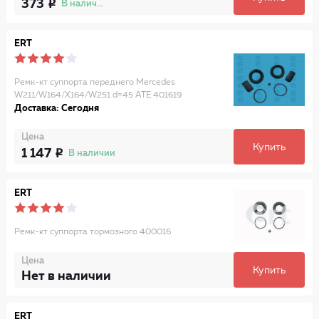
373
В наличии
ERT
Ремк-кт суппорта переднего Mercedes
W211/W164/X164/W251 d=45 ATE 401619
Доставка: Сегодня
Цена
Купить
1 147
В наличии
ERT
Ремк-кт суппорта тормозного 400016
Цена
Купить
Нет в наличии
ERT