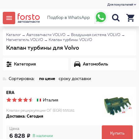
Для покупателей
Подбор в WhatsApp
Каталог
→
Автозапчасти VOLVO
→
Воздушная система VOLVO
→
Нагнетатель VOLVO
→
Клапан турбины VOLVO
Клапан турбины для Volvo
Категория
Автомобиль
Сортировка:
по цене
сроку доставки
ERA
Италия
Клапан рециркуляции ОГ (EGR) 555161
Доставка: Сегодня
Цена
Купить
6 828
В наличии