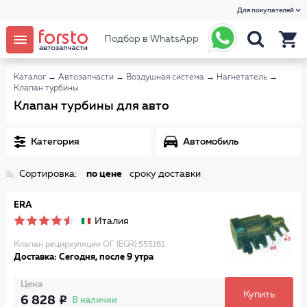
Для покупателей
Подбор в WhatsApp
Каталог
→
Автозапчасти
→
Воздушная система
→
Нагнетатель
→
Клапан турбины
Клапан турбины для авто
Категория
Автомобиль
Сортировка:
по цене
сроку доставки
ERA
Италия
Клапан рециркуляции ОГ (EGR) 555161
Доставка: Сегодня, после 9 утра
Цена
Купить
6 828
В наличии