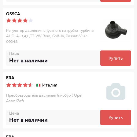
OSSCA
Регулятор давления впускного патрубка турбины
AUDI A-3,4,6,TT•VW Bora, Golf-IV, Passat-V 97~
09248
Цена
Купить
Нет в наличии
ERA
Италия
Преобразователь давления (пирбург) Opel
Astra/Zafi
Цена
Купить
Нет в наличии