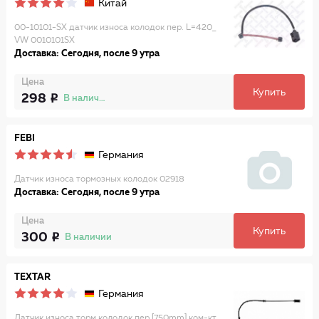
Китай
00-10101-SX датчик износа колодок пер. L=420_
VW 0010101SX
Доставка: Сегодня, после 9 утра
Цена
Купить
298
В наличии
FEBI
Германия
Датчик износа тормозных колодок 02918
Доставка: Сегодня, после 9 утра
Цена
Купить
300
В наличии
TEXTAR
Германия
Датчик износа торм.колодок пер.[750mm] ком-кт