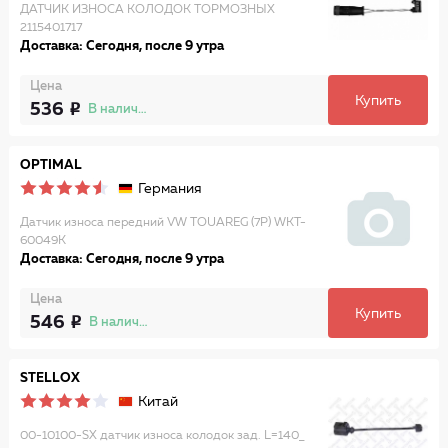
ДАТЧИК ИЗНОСА КОЛОДОК ТОРМОЗНЫХ
2115401717
Доставка: Сегодня, после 9 утра
Цена
Купить
536
В наличии
OPTIMAL
Германия
Датчик износа передний VW TOUAREG (7P) WKT-
60049K
Доставка: Сегодня, после 9 утра
Цена
Купить
546
В наличии
STELLOX
Китай
00-10100-SX датчик износа колодок зад. L=140_