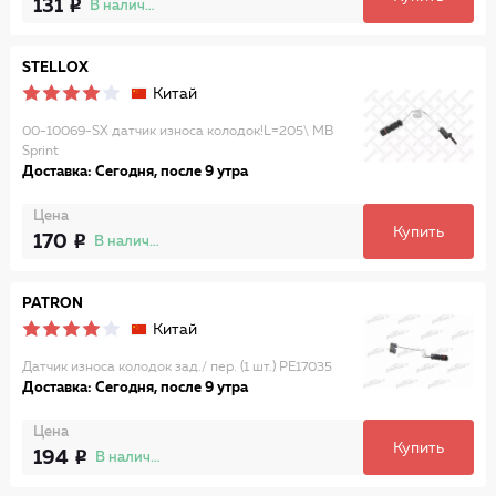
131
В наличии
STELLOX
Китай
00-10069-SX датчик износа колодок!L=205\ MB
Sprint
Доставка: Сегодня, после 9 утра
Цена
Купить
170
В наличии
PATRON
Китай
Датчик износа колодок зад./ пер. (1 шт.) PE17035
Доставка: Сегодня, после 9 утра
Цена
Купить
194
В наличии