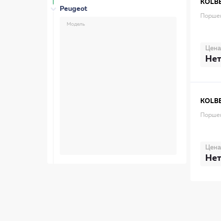
KOLB
Peugeot
Порше
Модель
Цена
Нет
KOLB
Поршен
Цена
Нет