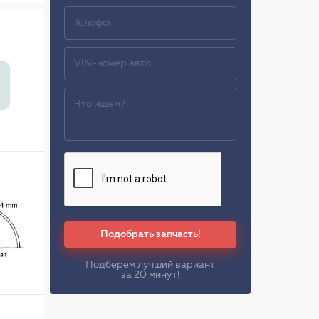
Подобрать запчасть!
Подберем лучший вариант
за 20 минут!