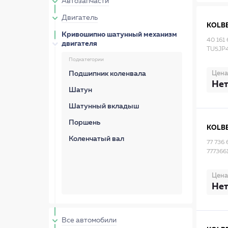
Автозапчасти
Двигатель
KOLB
Кривошипно шатунный механизм
40 161 
двигателя
TU5JP4
Подкатегории
Цена
Подшипник коленвала
Нет
Шатун
Шатунный вкладыш
Поршень
KOLB
Коленчатый вал
77 736 
777366
Цена
Нет
Все автомобили