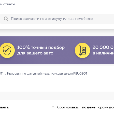
и ответы
OT
→
Кривошипно шатунный механизм двигателя PEUGEOT
ианта
Сортировка:
по цене
сроку до