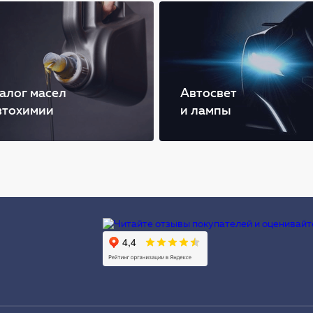
алог масел
Автосвет
втохимии
и лампы
Ы