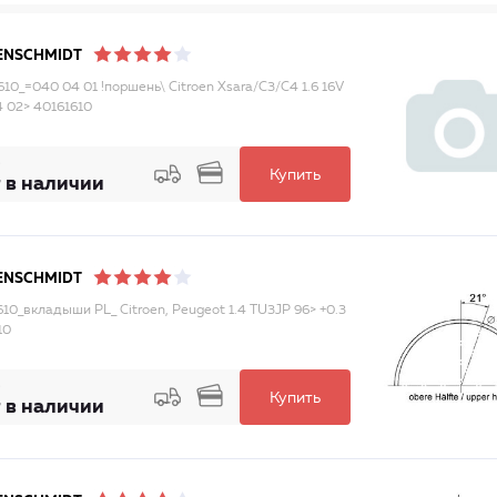
ENSCHMIDT
610_=040 04 01 !поршень\ Citroen Xsara/C3/C4 1.6 16V
 02> 40161610
Купить
 в наличии
ENSCHMIDT
610_вкладыши PL_ Citroen, Peugeot 1.4 TU3JP 96> +0.3
10
Купить
 в наличии