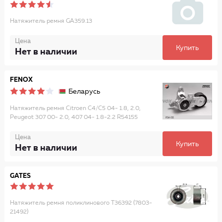
Натяжитель ремня GA359.13
Цена
Купить
Нет в наличии
FENOX
Беларусь
Натяжитель ремня Citroen C4/C5 04- 1.8, 2.0,
Peugeot 307 00- 2.0, 407 04- 1.8-2.2 R54155
Цена
Купить
Нет в наличии
GATES
Натяжитель ремня поликлинового T36392 (7803-
21492)