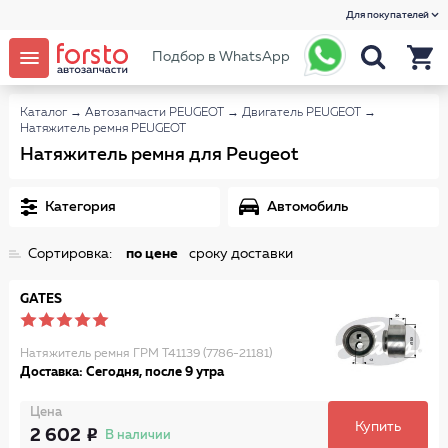
Для покупателей
Подбор в WhatsApp
Каталог
→
Автозапчасти PEUGEOT
→
Двигатель PEUGEOT
→
Натяжитель ремня PEUGEOT
Натяжитель ремня для Peugeot
Категория
Автомобиль
Сортировка:
по цене
сроку доставки
GATES
Натяжитель ремня ГРМ T41139 (7786-21181)
Доставка: Сегодня, после 9 утра
Цена
Купить
2 602
В наличии