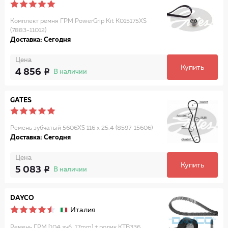
Комплект ремня ГРМ PowerGrip Kit K015175XS
(7883-11012)
Доставка: Сегодня
Цена
Купить
4 856
В наличии
GATES
Ремень зубчатый 5606XS 116 x 25.4 (8597-15606)
Доставка: Сегодня
Цена
Купить
5 083
В наличии
DAYCO
Италия
Ремень ГРМ [104 зуб.,17mm] + ролик KTB336