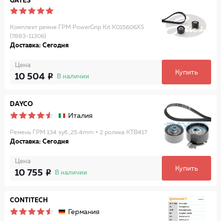
GATES
Комплект ремня ГРМ PowerGrip Kit K015606XS
(7883-11306)
Доставка: Сегодня
Цена
Купить
10 504
В наличии
DAYCO
Италия
Ремень ГРМ 134 зуб.,25.4mm + 2 ролика KTB417
Доставка: Сегодня
Цена
Купить
10 755
В наличии
CONTITECH
Германия