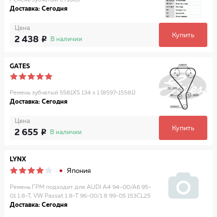
Ремень зубчатый CT1065
Доставка: Сегодня
Цена
Купить
2 438
В наличии
GATES
Ремень зубчатый 5581XS 134 x 1 (8597-15581)
Доставка: Сегодня
Цена
Купить
2 655
В наличии
LYNX
Япония
Ремень ГРМ подходит для AUDI A4 94-00/A6 95-
01 1.8-T, VW Passat 1.8-T 96-00/1.8 99-05 153CL25
Доставка: Сегодня