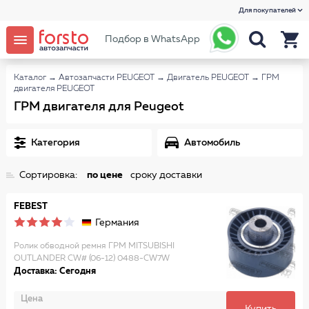
Для покупателей
Подбор в WhatsApp
Каталог
→
Автозапчасти PEUGEOT
→
Двигатель PEUGEOT
→
ГРМ
двигателя PEUGEOT
ГРМ двигателя для Peugeot
Категория
Автомобиль
Сортировка:
по цене
сроку доставки
FEBEST
Германия
Ролик обводной ремня ГРМ MITSUBISHI
OUTLANDER CW# (06-12) 0488-CW7W
Доставка: Сегодня
Цена