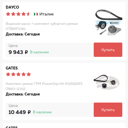
DAYCO
Италия
Водяной насос + комплект зубчатого ремня
KTBWP3361
Доставка: Сегодня
Цена
Купить
9 943
В наличии
GATES
Комплект ремня ГРМ PowerGrip Kit K015615XS
(7883-11311)
Доставка: Сегодня
Цена
Купить
10 449
В наличии