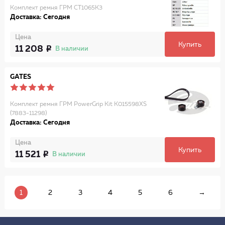
Комплект ремня ГРМ CT1065K3
Доставка: Сегодня
Цена
Купить
11 208
В наличии
GATES
Комплект ремня ГРМ PowerGrip Kit K015598XS
(7883-11298)
Доставка: Сегодня
Цена
Купить
11 521
В наличии
1
2
3
4
5
6
→