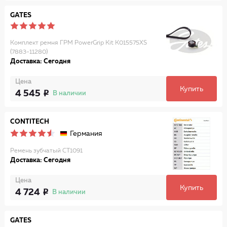
GATES
Комплект ремня ГРМ PowerGrip Kit K015575XS
(7883-11280)
Доставка: Сегодня
Цена
Купить
4 545
В наличии
CONTITECH
Германия
Ремень зубчатый CT1091
Доставка: Сегодня
Цена
Купить
4 724
В наличии
GATES