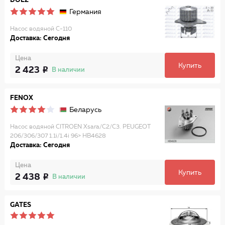
DOLZ
Германия
Насос водяной C-110
Доставка: Сегодня
Цена
Купить
2 423
В наличии
FENOX
Беларусь
Насос водяной CITROEN Xsara/C2/C3. PEUGEOT
206/306/307 1.1i/1.4i 96> HB4628
Доставка: Сегодня
Цена
Купить
2 438
В наличии
GATES