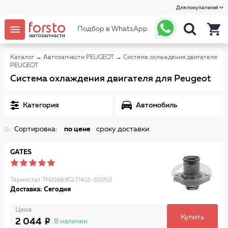
Для покупателей
Подбор в WhatsApp
Каталог
→
Автозапчасти PEUGEOT
→
Система охлаждения двигателя
PEUGEOT
Система охлаждения двигателя для Peugeot
Категория
Автомобиль
Сортировка:
по цене
сроку доставки
GATES
Термостат TH21689G1 (7412-10351)
Доставка: Сегодня
Цена
Купить
2 044
В наличии