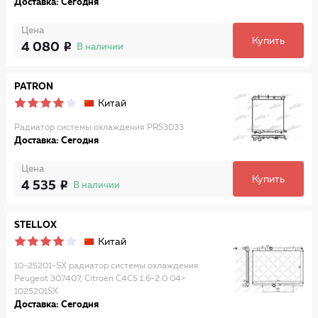
Доставка: Сегодня
Цена
Купить
4 080
В наличии
PATRON
Китай
Радиатор системы охлаждения PRS3033
Доставка: Сегодня
Цена
Купить
4 535
В наличии
STELLOX
Китай
10-25201-SX радиатор системы охлаждения
Peugeot 307407, Citroen C4C5 1.6-2.0 04>
1025201SX
Доставка: Сегодня