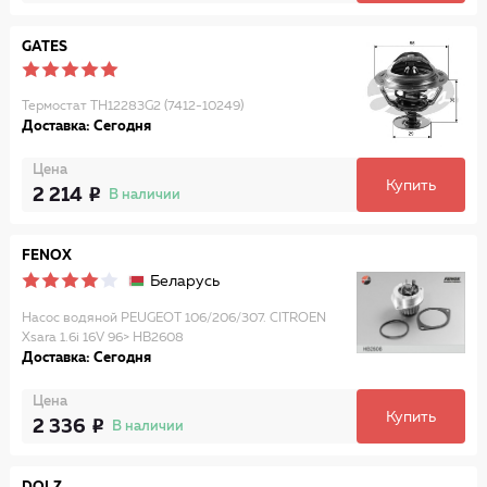
GATES
Термостат TH12283G2 (7412-10249)
Доставка: Сегодня
Цена
Купить
2 214
В наличии
FENOX
Беларусь
Насос водяной PEUGEOT 106/206/307. CITROEN
Xsara 1.6i 16V 96> HB2608
Доставка: Сегодня
Цена
Купить
2 336
В наличии