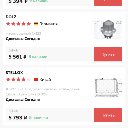
5 394
В наличии
DOLZ
Германия
Насос водяной C-123
Доставка: Сегодня
Цена
Купить
5 561
В наличии
STELLOX
Китай
10-25133-SX радиатор системы охлаждения
Citroen Xsara 1.4-2.0 00>
Доставка: Сегодня
Цена
Купить
5 793
В наличии