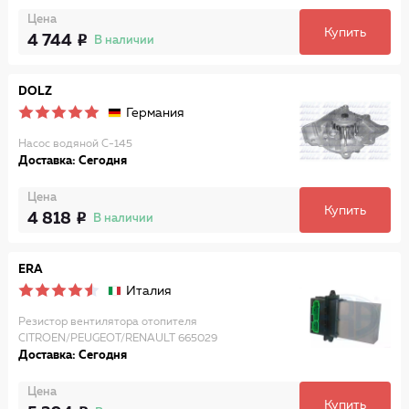
Цена
Купить
4 744
В наличии
DOLZ
Германия
Насос водяной C-145
Доставка: Сегодня
Цена
Купить
4 818
В наличии
ERA
Италия
Резистор вентилятора отопителя
CITROEN/PEUGEOT/RENAULT 665029
Доставка: Сегодня
Цена
Купить