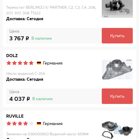
Термостат BERLINGO II/ PARTNER, C2, C3, C4, 206,
207, 307, 308 TS122
Доставка: Сегодня
Цена
Купить
3 767
В наличии
DOLZ
Германия
Насос водяной C-154
Доставка: Сегодня
Цена
Купить
4 037
В наличии
RUVILLE
Германия
Заменен на 538000810 Водяной насос 65994