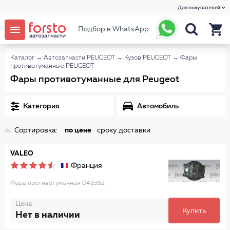
Для покупателей
Подбор в WhatsApp
Каталог
→
Автозапчасти PEUGEOT
→
Кузов PEUGEOT
→
Фары
противотуманные PEUGEOT
Фары противотуманные для Peugeot
Категория
Автомобиль
Сортировка:
по цене
сроку доставки
VALEO
Франция
Фара противотуманная 043352
Цена
Купить
Нет в наличии