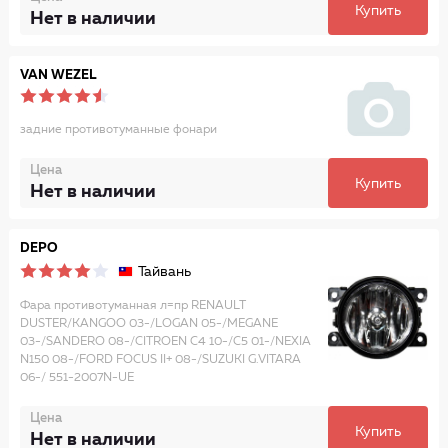
Купить
Нет в наличии
VAN WEZEL
задние противотуманные фонари
Цена
Купить
Нет в наличии
DEPO
Тайвань
Фара противотуманная л=пр RENAULT
DUSTER/KANGOO 03-/LOGAN 05-/MEGANE
03-/SANDERO 08-/CITROEN С4 10-/С5 01-/NEXIA
N150 08-/FORD FOCUS II+ 08-/SUZUKI G.VITARA
06-/ 551-2007N-UE
Цена
Купить
Нет в наличии