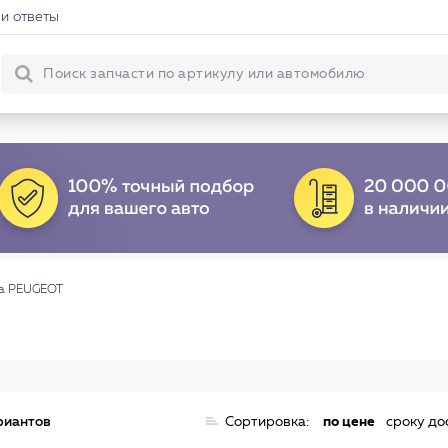
и ответы
ма PEUGEOT
риантов
Сортировка:
по цене
сроку до