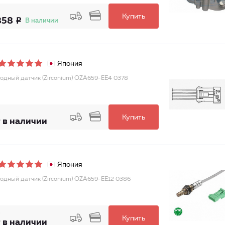
Купить
858
В наличии
Япония
одный датчик (Zirconium) OZA659-EE4 0378
Купить
 в наличии
Япония
одный датчик (Zirconium) OZA659-EE12 0386
Купить
 в наличии