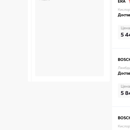
ERA
Кислор
Достав
Цена
5 4
BOSC
Лямбд
Достав
Цена
5 8
BOSC
Кислор