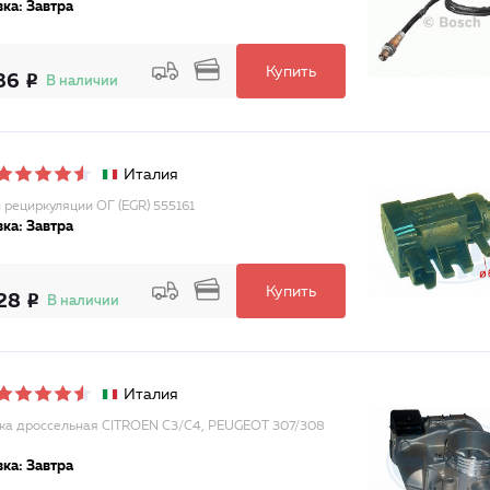
ка: Завтра
Купить
36
В наличии
Италия
 рециркуляции ОГ (EGR) 555161
ка: Завтра
Купить
28
В наличии
Италия
ка дроссельная CITROEN C3/C4, PEUGEOT 307/308
ка: Завтра