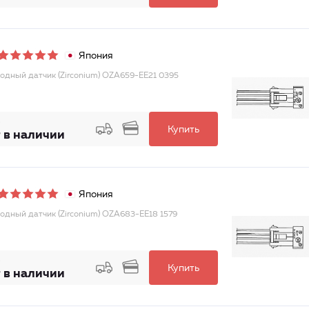
Япония
одный датчик (Zirconium) OZA659-EE21 0395
Купить
 в наличии
Япония
одный датчик (Zirconium) OZA683-EE18 1579
Купить
 в наличии