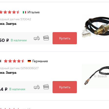
Италия
одный датчик 570042
ка: Завтра
Купить
50
В наличии
Германия
H
одный датчик 0258006027
ка: Завтра
Купить
14
В наличии