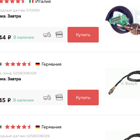
Италия
одный датчик 570093
ка: Завтра
Купить
44
В наличии
Германия
H
а-зонд 0258006028
ка: Завтра
Купить
45
В наличии
Германия
H
одный датчик 0258006026