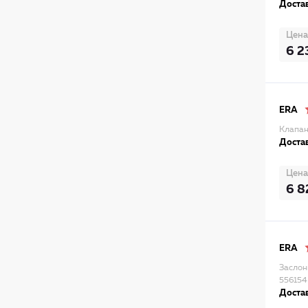
Достав
Цена
6 2
ERA
Клапан
Достав
Цена
6 8
ERA
Заслон
556154
Достав