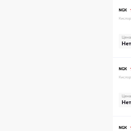
NGK
Кислор
Цена
Нет
NGK
Кислор
Цена
Нет
NGK