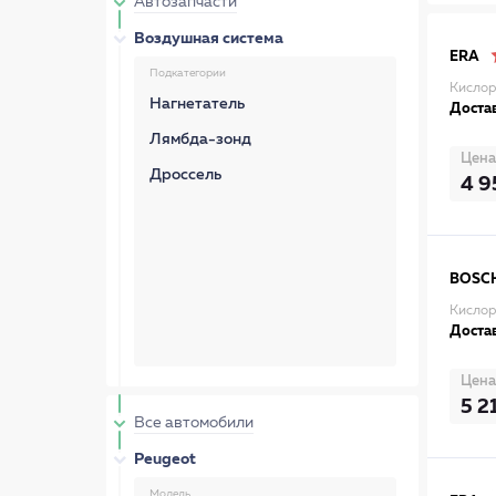
Автозапчасти
Воздушная система
ERA
Подкатегории
Кислор
Нагнетатель
Достав
Лямбда-зонд
Цена
Дроссель
4 9
BOSC
Кислор
Достав
Цена
5 2
Все автомобили
Peugeot
Модель