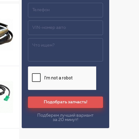
Подобрать запчасть!
Подберем лучший вариант
за 20 минут!