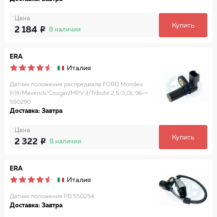
Цена
Купить
2 184
В наличии
ERA
Италия
Датчик положения распредвала FORD Mondeo
II/III/Maverick/Cougar//MPV II/Tribute 2,5/3,0L 96->
550290
Доставка: Завтра
Цена
Купить
2 322
В наличии
ERA
Италия
Датчик положения РВ 550254
Доставка: Завтра