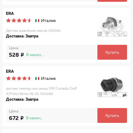
ERA
Италия
Датчик давления масла 330341
Доставка: Завтра
Цена
Купить
528
В наличии
ERA
Италия
датчик темпер.охл.жидк.VW Corrado/Golf
III/Polo/Vento 91-01 330286
Доставка: Завтра
Цена
Купить
672
В наличии