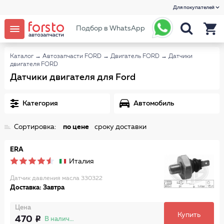
Для покупателей
Подбор в WhatsApp
Каталог
→
Автозапчасти FORD
→
Двигатель FORD
→
Датчики
двигателя FORD
Датчики двигателя для Ford
Категория
Автомобиль
Сортировка:
по цене
сроку доставки
ERA
Италия
Датчик давления масла 330322
Доставка: Завтра
Цена
Купить
470
В наличии