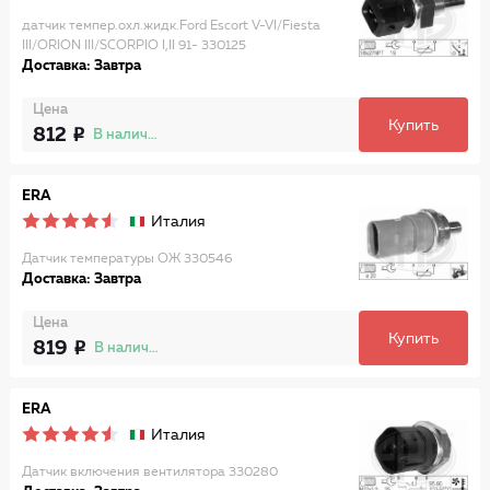
датчик темпер.охл.жидк.Ford Escort V-VI/Fiesta
III/ORION III/SCORPIO I,II 91- 330125
Доставка: Завтра
Цена
Купить
812
В наличии
ERA
Италия
Датчик температуры ОЖ 330546
Доставка: Завтра
Цена
Купить
819
В наличии
ERA
Италия
Датчик включения вентилятора 330280