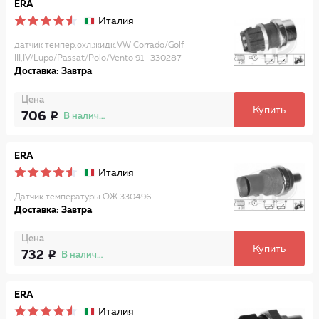
ERA
Италия
датчик темпер.охл.жидк.VW Corrado/Golf
III,IV/Lupo/Passat/Polo/Vento 91- 330287
Доставка: Завтра
Цена
Купить
706
В наличии
ERA
Италия
Датчик температуры ОЖ 330496
Доставка: Завтра
Цена
Купить
732
В наличии
ERA
Италия