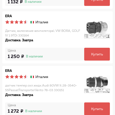
1 132
В наличии
ERA
Италия
Датчик, включение вентилятора\ VW BORA, GOLF
IV 1.9TDi 330164
Доставка: Завтра
Цена
Купить
1 250
В наличии
ERA
Италия
датчик темпер.охл.жидк.Audi 80VW lt 28-3540-
55PassatTransporterVento 78-03 330151
Доставка: Завтра
Цена
Купить
1 272
В наличии