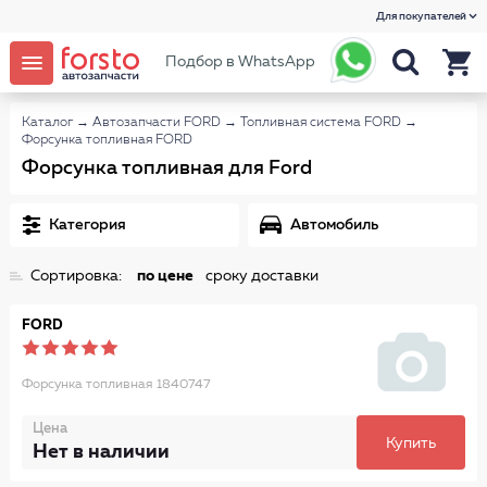
Для покупателей
Подбор в WhatsApp
Каталог
→
Автозапчасти FORD
→
Топливная система FORD
→
Форсунка топливная FORD
Форсунка топливная для Ford
Категория
Автомобиль
Сортировка:
по цене
сроку доставки
FORD
Форсунка топливная 1840747
Цена
Купить
Нет в наличии