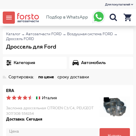
Для покупателей
Подбор в WhatsApp
Каталог
→
Автозапчасти FORD
→
Воздушная система FORD
→
Дроссель FORD
Дроссель для Ford
Категория
Автомобиль
Сортировка:
по цене
сроку доставки
ERA
Италия
Заслонка дроссельная CITROEN C3/C4, PEUGEOT
307/308 556154
Доставка: Сегодня
Цена