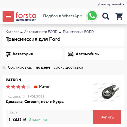
Для покупателей
Подбор в WhatsApp
Каталог
→
Автозапчасти FORD
→
Трансмиссия FORD
Трансмиссия для Ford
Категория
Автомобиль
Сортировка:
по цене
сроку доставки
PATRON
Китай
Подушка КПП PSE3082
Доставка: Сегодня, после 9 утра
Цена
Купить
1 740
В наличии