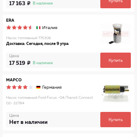
Купить
17 163
В наличии
ERA
Италия
Насос топливный 775306
Доставка: Сегодня, после 9 утра
Цена
Купить
17 519
В наличии
MAPCO
Германия
Насос топливный Ford Focus -04/Transit Connect
02- 22784
Цена
Купить
Нет в наличии