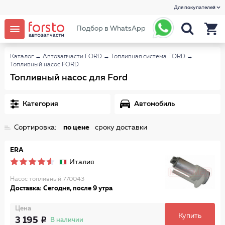
Для покупателей
Подбор в WhatsApp
Каталог
→
Автозапчасти FORD
→
Топливная система FORD
→
Топливный насос FORD
Топливный насос для Ford
Категория
Автомобиль
Сортировка:
по цене
сроку доставки
ERA
Италия
Насос топливный 770043
Доставка: Сегодня, после 9 утра
Цена
Купить
3 195
В наличии