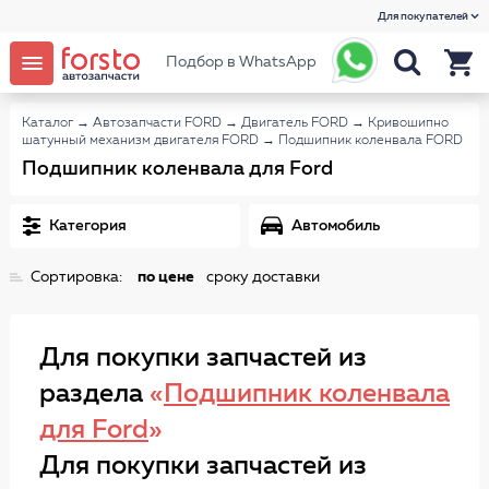
Для покупателей
Подбор в WhatsApp
Каталог
→
Автозапчасти FORD
→
Двигатель FORD
→
Кривошипно
шатунный механизм двигателя FORD
→
Подшипник коленвала FORD
Подшипник коленвала для Ford
Категория
Автомобиль
Сортировка:
по цене
сроку доставки
Для покупки запчастей из
раздела
«
Подшипник коленвала
для Ford
»
Для покупки запчастей из