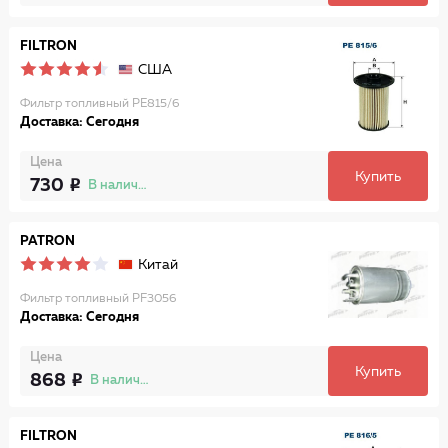
FILTRON
США
Фильтр топливный PE815/6
Доставка: Сегодня
Цена
Купить
730
В наличии
PATRON
Китай
Фильтр топливный PF3056
Доставка: Сегодня
Цена
Купить
868
В наличии
FILTRON