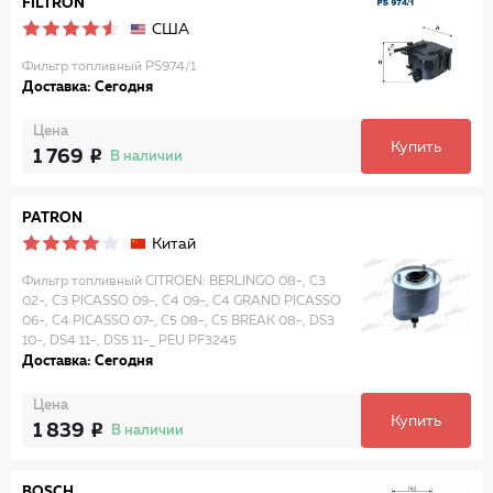
FILTRON
США
Фильтр топливный PS974/1
Доставка: Сегодня
Цена
Купить
1 769
В наличии
PATRON
Китай
Фильтр топливный CITROEN: BERLINGO 08-, C3
02-, C3 PICASSO 09-, C4 09-, C4 GRAND PICASSO
06-, C4 PICASSO 07-, C5 08-, C5 BREAK 08-, DS3
10-, DS4 11-, DS5 11-_ PEU PF3245
Доставка: Сегодня
Цена
Купить
1 839
В наличии
BOSCH