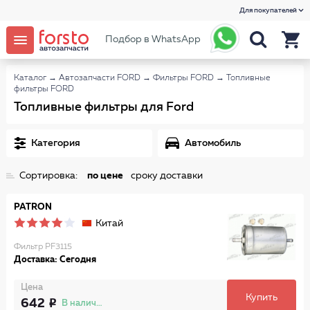
Для покупателей
Подбор в WhatsApp
Каталог
→
Автозапчасти FORD
→
Фильтры FORD
→
Топливные
фильтры FORD
Топливные фильтры для Ford
Категория
Автомобиль
Сортировка:
по цене
сроку доставки
PATRON
Китай
Фильтр PF3115
Доставка: Сегодня
Цена
Купить
642
В наличии