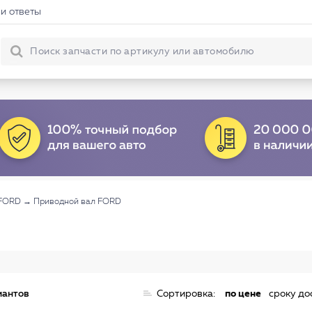
и ответы
 FORD
→
Приводной вал FORD
иантов
Сортировка:
по цене
сроку до