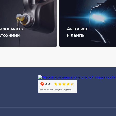
алог масел
Автосвет
втохимии
и лампы
Ы