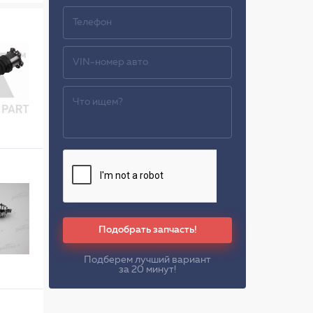
Подобрать запчасть!
Подберем лучший вариант
за 20 минут!