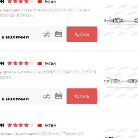
Китай
ON
ь передняя левая 25x606x53,3x22 FORD: FIESTA V
USION 02- PDS0221
Купить
 в наличии
Китай
ON
ь правая 25x930x53,3x22 FORD: FIESTA V 01-, FUSION
S0222
Купить
 в наличии
Китай
ON
иводной внутреннего ШРУСа от КПП прав WV: