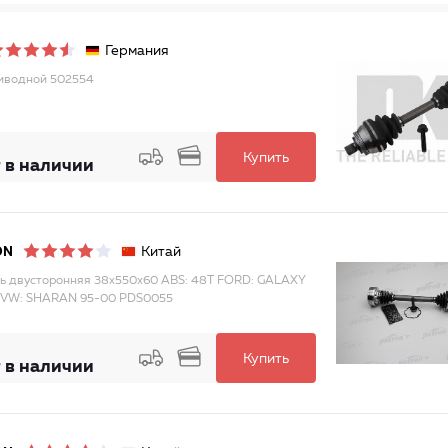
Германия
иводной 502554
Купить
 в наличии
Китай
ON
ь двусторонняя 38x550x60 ABS: 48T FORD: GALAXY
 VW: SHARAN 95-00 PDS0055
Купить
 в наличии