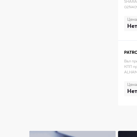
SHARAN
02N40
Цена
Нет
PATR
Вал пр
КПП пр
ALHAM
Цена
Нет