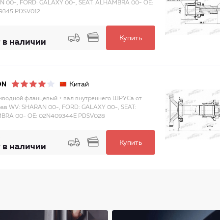
 00-, FORD: GALAXY 00-, SEAT: ALHAMBRA 00- OE:
9345 PDSV012
Купить
 в наличии
Китай
ON
иводной фланцевый + вал внутреннего ШРУСа от
ав WV: SHARAN 00-, FORD: GALAXY 00-, SEAT:
BRA 00- OE: 02N409344E PDSV028
Купить
 в наличии