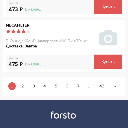
Цена
Купить
473
В наличии
MECAFILTER
ELG5362_=KX217D !фильтр топл.\VW LT 2.8TDi 01>
Доставка: Завтра
Цена
Купить
475
В наличии
1
2
3
4
5
6
7
...
43
→