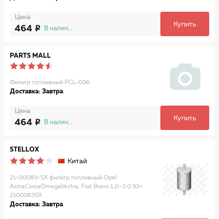
Цена
Купить
464
В наличии
PARTS MALL
Фильтр топливный PCL-006
Доставка: Завтра
Цена
Купить
464
В наличии
STELLOX
Китай
21-00083-SX фильтр топливный Opel
AstraCorsaOmegaVectra, Fiat Bravo 1.2i-3.0 93>
2100083SX
Доставка: Завтра