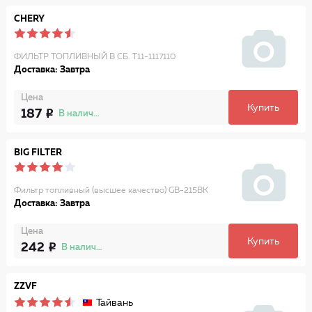
CHERY
ФИЛЬТР ТОПЛИВНЫЙ В СБ. T11-1117110
Доставка: Завтра
Цена
Купить
187
В наличии
BIG FILTER
Фильтр топливный (высшее качество) GB-215BK
Доставка: Завтра
Цена
Купить
242
В наличии
ZZVF
Тайвань