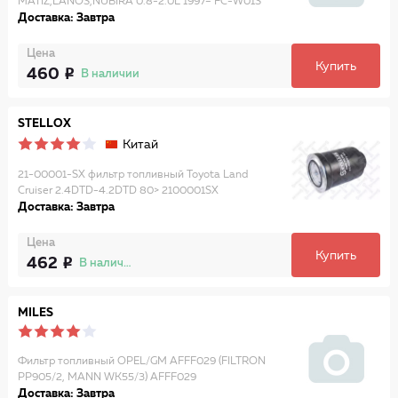
MATIZ,LANOS,NUBIRA 0.8-2.0L 1997= FC-W01S
Доставка: Завтра
Цена
Купить
460
В наличии
STELLOX
Китай
21-00001-SX фильтр топливный Toyota Land
Cruiser 2.4DTD-4.2DTD 80> 2100001SX
Доставка: Завтра
Цена
Купить
462
В наличии
MILES
Фильтр топливный OPEL/GM AFFF029 (FILTRON
PP905/2, MANN WK55/3) AFFF029
Доставка: Завтра