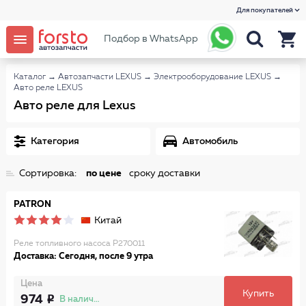
Для покупателей
Подбор в WhatsApp
Каталог
→
Автозапчасти LEXUS
→
Электрооборудование LEXUS
→
Авто реле LEXUS
Авто реле для Lexus
Категория
Автомобиль
Сортировка:
по цене
сроку доставки
PATRON
Китай
Реле топливного насоса P270011
Доставка: Сегодня, после 9 утра
Цена
Купить
974
В наличии