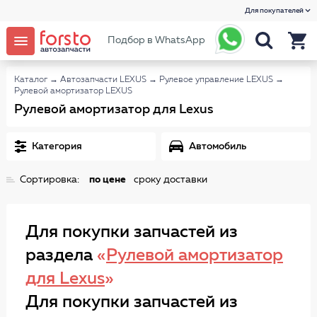
Для покупателей
Подбор в WhatsApp
Каталог
→
Автозапчасти LEXUS
→
Рулевое управление LEXUS
→
Рулевой амортизатор LEXUS
Рулевой амортизатор для Lexus
Категория
Автомобиль
Сортировка:
по цене
сроку доставки
Для покупки запчастей из
раздела
«
Рулевой амортизатор
для Lexus
»
Для покупки запчастей из