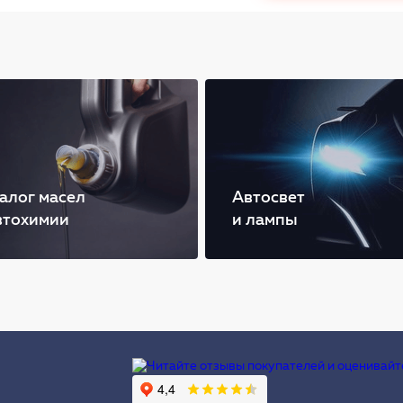
алог масел
Автосвет
втохимии
и лампы
Ы