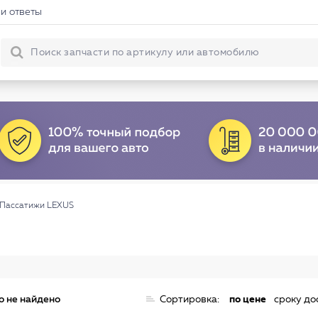
и ответы
Пассатижи LEXUS
о не найдено
Сортировка:
по цене
сроку до