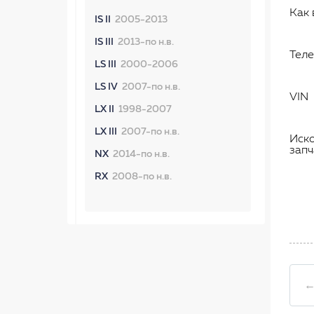
Как 
IS II
2005-2013
IS III
2013-по н.в.
Тел
LS III
2000-2006
LS IV
2007-по н.в.
VIN
LX II
1998-2007
LX III
2007-по н.в.
Иск
запч
NX
2014-по н.в.
RX
2008-по н.в.
←