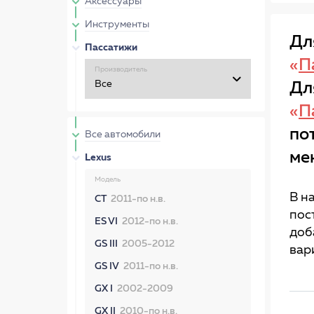
Аксессуары
Инструменты
Дл
Пассатижи
«
П
Производитель
Дл
«
П
по
Все автомобили
ме
Lexus
Модель
В н
CT
2011-по н.в.
пос
ES VI
2012-по н.в.
доб
GS III
2005-2012
вар
GS IV
2011-по н.в.
GX I
2002-2009
GX II
2010-по н.в.